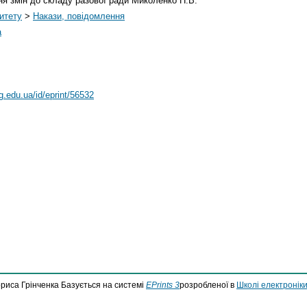
ня змін до складу разової ради Миколенко Н.В.
итету
>
Накази, повідомлення
а
bg.edu.ua/id/eprint/56532
ориса Грінченка Базується на системі
EPrints 3
розробленої в
Школі електроніки