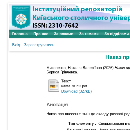
Головна
Про нас
За роками
За темами
За відділами
Вхід
Зареєструватись
Наказ пр
Миколенко, Наталія Валеріївна
(2026)
Наказ пр
Бориса Грінченка.
Текст
наказ №153.pdf
Download (327kB)
Анотація
Наказ про внесення змін до складу разової ра
Тип елементу :
Спеціалізовані вч