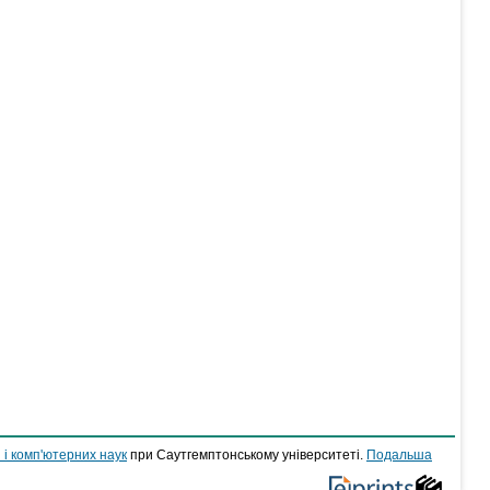
 і комп'ютерних наук
при Саутгемптонському університеті.
Подальша