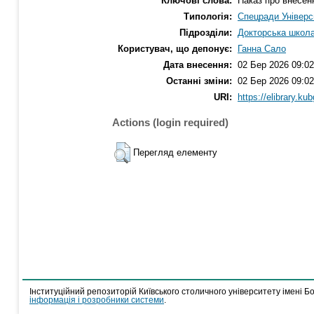
Ключові слова:
Наказ про внесен
Типологія:
Спецради Універс
Підрозділи:
Докторська школ
Користувач, що депонує:
Ганна Сало
Дата внесення:
02 Бер 2026 09:02
Останні зміни:
02 Бер 2026 09:02
URI:
https://elibrary.ku
Actions (login required)
Перегляд елементу
Інституційний репозиторій Київського столичного університету імені Б
інформація і розробники системи
.