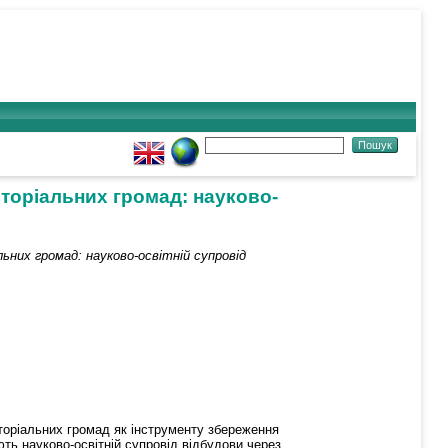
торіальних громад: науково-
их громад: науково-освітній супровід
торіальних громад як інструменту збереження
ть науково-освітній супровід відбудови через