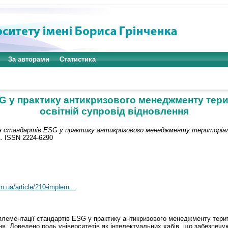
За авторами
Статистика
SG у практику антикризового менеджменту тери
освітній супровід відновлення
я стандартів ESG у практику антикризового менеджменту територіальн
1. ISSN 2224-6290
m.ua/article/210-implem...
мплементації стандартів ESG у практику антикризового менеджменту тери
я. Доведено роль університетів як інтелектуальних хабів, що забезпечую