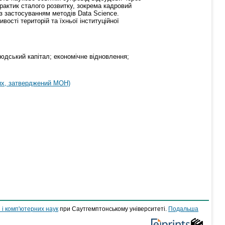
рактик сталого розвитку, зокрема кадровий
з застосуванням методів Data Science.
ості територій та їхньої інституційної
юдський капітал; економічне відновлення;
их, затверджений МОН)
 і комп'ютерних наук
при Саутгемптонському університеті.
Подальша