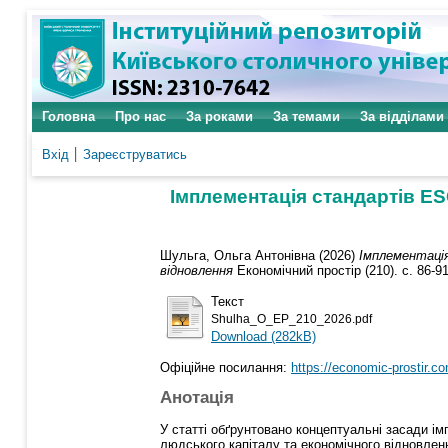
Головна
Про нас
За роками
За темами
За відділами
Вхід
Зареєструватись
Імплементація стандартів E
Шульга, Ольга Антонівна
(2026)
Імплементаці
відновлення
Економічний простір (210). с. 86-9
Текст
Shulha_O_EP_210_2026.pdf
Download (282kB)
Офіційне посилання:
https://economic-prostir.co
Анотація
У статті обґрунтовано концептуальні засади і
людського капіталу та економічного відновленн