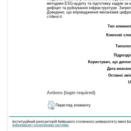
методики ESG-аудиту та підготовку кадрів за 
дефіцит та руйнування інфраструктури. Запро
Доведено, що впровадження механізмів цифрової
стійкості.
Тип елемент
Ключові сло
Типолог
Підрозді
Користувач, що депон
Дата внесен
Останні змі
U
Actions (login required)
Перегляд елементу
Інституційний репозиторій Київського столичного університету імені Б
інформація і розробники системи
.