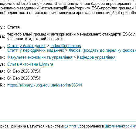
моделлю «Потрійної спіралі». Визначено ключові бар’єри впровадження п
поновано методичний інструментарій моніторингу ESG-профілю громади і
 підзвітності є вирішальним чинником зростання інвестиційної приваблив
у :
Стаття
територіальні громади; антикризовий менеджмент; стандарти ESG; л
ва:
університети; сталий розвиток
Статті у базах даних
>
Index Copernicus
ія:
Статті у періодичних виданнях
>
Фахові (входять до переліку фахов
ли:
Факультет економіки та управління
>
Кафедра управління
ує:
Ольга Антонівна Шульга
ня:
04 Бер 2026 07:54
ни:
04 Бер 2026 07:54
RI:
https://elibrary.kubg.edu.ua/id/eprint/56544
ориса Грінченка Базується на системі
EPrints 3
розробленої в
Школі електроніки