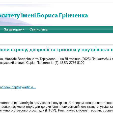
За авторами
Статистика
яви стресу, депресії та тривоги у внутрішньо
о, Наталія Валеріївна
та
Теркулова, Інна Вікторівна
(2025)
Психологічні 
уковий вісник. Серія: Психологія (2). ISSN 2786-8109
a/index.php/psy/article...
ихологічних наслідків вимушеного внутрішнього переміщення насе-лення в
часних наукових підхо-дів до вивчення психоемоційного стану внутрішнь
матичного стресового розладу (ПТСР). Розглянуто ключові терміни, соціал