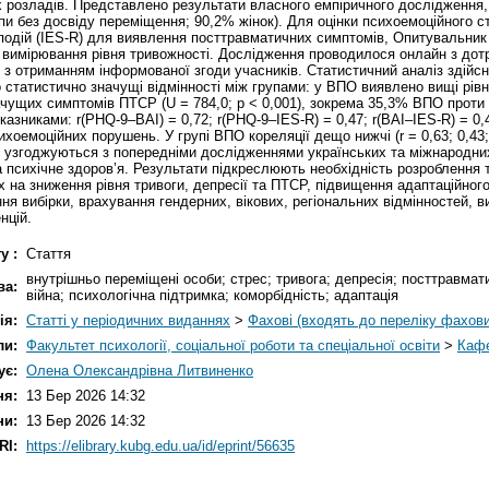
их розладів. Представлено результати власного емпіричного дослідження,
упи без досвіду переміщення; 90,2% жінок). Для оцінки психоемоційного 
подій (IES-R) для виявлення посттравматичних симптомів, Опитувальник 
я вимірювання рівня тривожності. Дослідження проводилося онлайн з дот
м, з отриманням інформованої згоди учасників. Статистичний аналіз здій
статистично значущі відмінності між групами: у ВПО виявлено вищі рівні 
 значущих симптомів ПТСР (U = 784,0; p < 0,001), зокрема 35,3% ВПО проти
казниками: r(PHQ-9–BAI) = 0,72; r(PHQ-9–IES-R) = 0,47; r(BAI–IES-R) = 0,4
хоемоційних порушень. У групі ВПО кореляції дещо нижчі (r = 0,63; 0,43; 
і узгоджуються з попередніми дослідженнями українських та міжнародних
на психічне здоров’я. Результати підкреслюють необхідність розроблення
 на зниження рівня тривоги, депресії та ПТСР, підвищення адаптаційного п
 вибірки, врахування гендерних, вікових, регіональних відмінностей, в
нцій.
у :
Стаття
внутрішньо переміщені особи; стрес; тривога; депресія; посттравмат
ва:
війна; психологічна підтримка; коморбідність; адаптація
ія:
Статті у періодичних виданнях
>
Фахові (входять до переліку фахов
ли:
Факультет психології, соціальної роботи та спеціальної освіти
>
Кафе
ує:
Олена Олександрівна Литвиненко
ня:
13 Бер 2026 14:32
ни:
13 Бер 2026 14:32
RI:
https://elibrary.kubg.edu.ua/id/eprint/56635