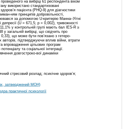
 проведеного на вибірці 61 респондента віком
стану використано стандартизовані
здоров’я пацієнта (PHQ-9) для діагностики
риман-ням принципів добровільності,
снювався за допомогою U-критерію Манна–Уітні
депресії (U = 671,5; p = 0,002), тривожності
 11,1% у контрольній групі мають бал IES-R ≥
8 у загальній вибірці, що свідчить про
0,33), що може бути пов’язано з гетеро-
 авторів, підтверджуючи вплив війни, втрати
 та впровадження цільових програм
отенціалу та соціальної інтеграції.
ивчення довгостроко-вої динаміки
ичний стресовий розлад; психічне здоров’я;
их, затверджений МОН)
дра практичної психології