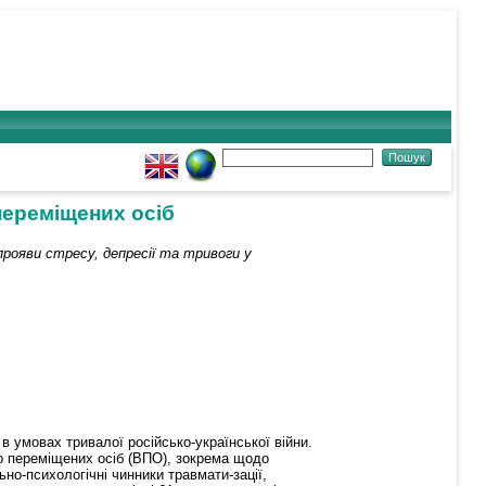
 переміщених осіб
прояви стресу, депресії та тривоги у
 умовах тривалої російсько-української війни.
о переміщених осіб (ВПО), зокрема щодо
ьно-психологічні чинники травмати-зації,