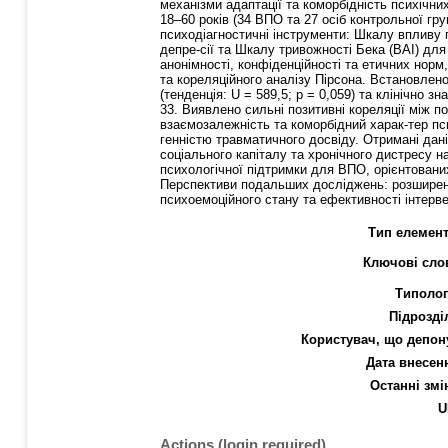
механізми адаптації та коморбідність психічн
18–60 років (34 ВПО та 27 осіб контрольної гр
психодіагностичні інструменти: Шкалу впливу 
депре-сії та Шкалу тривожності Бека (BAI) дл
анонімності, конфіденційності та етичних нор
та кореляційного аналізу Пірсона. Встановлено 
(тенденція: U = 589,5; p = 0,059) та клінічно
33. Виявлено сильні позитивні кореляції між по
взаємозалежність та коморбідний харак-тер пси
генністю травматичного досвіду. Отримані дан
соціального капіталу та хронічного дистресу 
психологічної підтримки для ВПО, орієнтованих
Перспективи подальших досліджень: розширення
психоемоційного стану та ефективності інтерве
Тип елемент
Ключові сло
Типолог
Підрозді
Користувач, що депон
Дата внесен
Останні змі
U
Actions (login required)