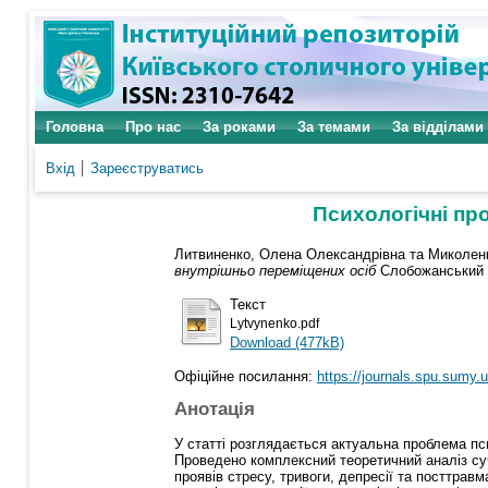
Головна
Про нас
За роками
За темами
За відділами
Вхід
Зареєструватись
Психологічні про
Литвиненко, Олена Олександрівна
та
Миколенк
внутрішньо переміщених осіб
Слобожанський на
Текст
Lytvynenko.pdf
Download (477kB)
Офіційне посилання:
https://journals.spu.sumy.u
Анотація
У статті розглядається актуальна проблема пс
Проведено комплексний теоретичний аналіз су
проявів стресу, тривоги, депресії та посттрав