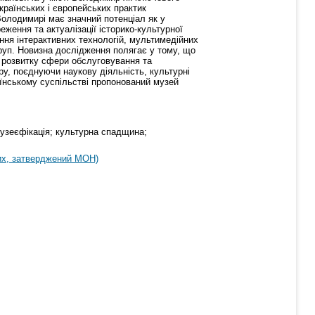
українських і європейських практик
Володимирі має значний потенціал як у
ження та актуалізації історико-культурної
ння інтерактивних технологій, мультимедійних
груп. Новизна дослідження полягає у тому, що
, розвитку сфери обслуговування та
у, поєднуючи наукову діяльність, культурні
раїнському суспільстві пропонований музей
узеєфікація; культурна спадщина;
их, затверджений МОН)