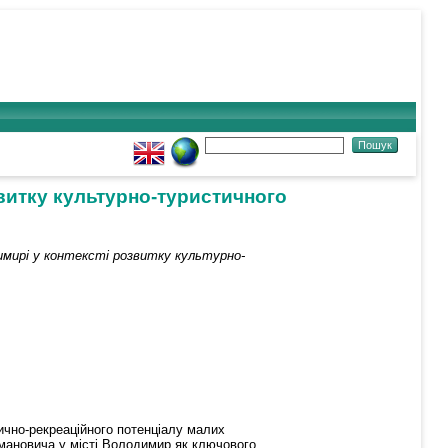
витку культурно-туристичного
мирі у контексті розвитку культурно-
тично-рекреаційного потенціалу малих
мановича у місті Володимир як ключового