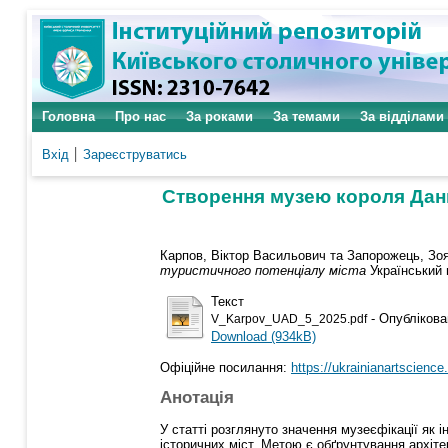
Головна
Про нас
За роками
За темами
За відділами
Вхід
Зареєструватись
Створення музею короля Дани
Карпов, Віктор Васильович
та
Запорожець, Зоя
туристичного потенціалу міста
Український 
Текст
- Опублікова
V_Karpov_UAD_5_2025.pdf
Download (934kB)
Офіційне посилання:
https://ukrainianartscience.
Анотація
У статті розглянуто значення музеєфікації як
історичних міст. Метою є обґрунтування архі