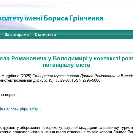
За авторами
Статистика
ла Романовича у Володимирі у контексті роз
потенціалу міста
 Андріївна
(2025)
Створення музею короля Данила Романовича у Володи
мистецтвознавчий дискурс (5). с. 29-37. ISSN 2796-5886
на версія
in.ua/index.php/uad/ar...
 інструменту збереження історико-культурної спадщини та розвитку турис
тектурно-планувального рішення щодо створення музею короля Данила Ро