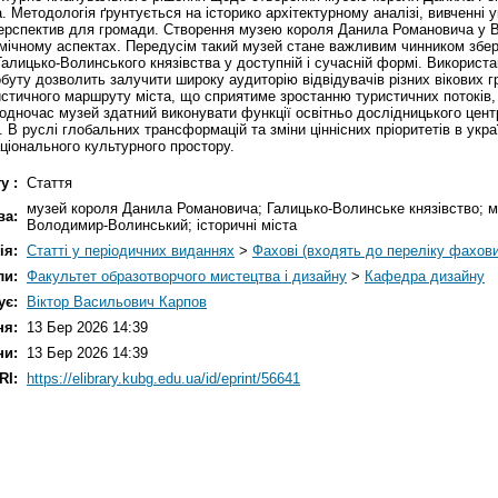
. Методологія ґрунтується на історико архітектурному аналізі, вивченні 
 перспектив для громади. Створення музею короля Данила Романовича у 
омічному аспектах. Передусім такий музей стане важливим чинником збере
лицько-Волинського князівства у доступній і сучасній формі. Використа
обуту дозволить залучити широку аудиторію відвідувачів різних вікових 
ристичного маршруту міста, що сприятиме зростанню туристичних потоків
одночас музей здатний виконувати функції освітньо дослідницького центр
ї. В руслі глобальних трансформацій та зміни ціннісних пріоритетів в ук
ціонального культурного простору.
у :
Стаття
музей короля Данила Романовича; Галицько-Волинське князівство; м
ва:
Володимир-Волинський; історичні міста
ія:
Статті у періодичних виданнях
>
Фахові (входять до переліку фахов
ли:
Факультет образотворчого мистецтва і дизайну
>
Кафедра дизайну
ує:
Віктор Васильович Карпов
ня:
13 Бер 2026 14:39
ни:
13 Бер 2026 14:39
RI:
https://elibrary.kubg.edu.ua/id/eprint/56641