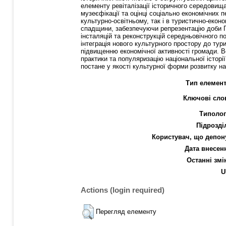
елементу ревіталізації історичного середовища
музеєфікації та оцінці соціально економічних
культурно-освітньому, так і в туристично-екон
спадщини, забезпечуючи репрезентацію доби Га
інсталяцій та реконструкцій середньовічного п
інтеграція нового культурного простору до ту
підвищенню економічної активності громади. В
практики та популяризацію національної історі
постане у якості культурної форми розвитку на
Тип елемент
Ключові сло
Типолог
Підрозді
Користувач, що депон
Дата внесен
Останні змі
U
Actions (login required)
Перегляд елементу