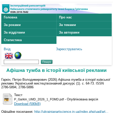
Головна
Про нас
За роками
За темами
За відділами
За авторами
Статистика
Вхід
Зареєструватись
Афішна тумба в історії київської реклами
Гаркін, Петро Володимирович
(2026)
Афішна тумба в історії київської
реклами
Український мистецтвознавчий дискурс (1). с. 64-73. ISSN
2786-5894, 2786-5886
Текст
- Опублікована версія
P_Garkin_UMD_2026_1_FOMD.pdf
Download (590kB)
Офіційне посилання:
http://ukrainianartscience.in.ua/index.php/uad/art...