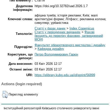
Тип елементу :
Стаття
Додаткова
https://doi.org/10.32782/uad.2026.1.7
інформація:
афішна тумба; історія реклами; Київ; малі
Ключові слова:
архітектурні форми; Літфасс; рекламна колона;
симулякр; урбаністика
Статті у базах даних
>
Index Copernicus
Статті у періодичних виданнях
>
Фахові
Типологія:
(входять до переліку фахових, затверджений
МОН)
Факультет образотворчого мистецтва і дизайну
Підрозділи:
>
Кафедра дизайну
Користувач, що
Петро Володимирович Гаркін
депонує:
Дата внесення:
03 Квіт 2026 12:17
Останні зміни:
03 Квіт 2026 12:17
URI:
https://elibrary.kubg.edu.ua/id/eprint/56899
Actions (login required)
Перегляд елементу
Інституційний репозиторій Київського столичного університету імені