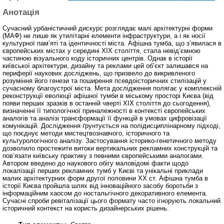
Анотація
Сучасний урбаністичний дискурс розглядає малі архітектурні форми
(МАФ) не лише як утилітарні елементи інфраструктури, а і як носії
культурної пам’яті та ідентичності міста. Афішна тумба, що з’явилася в
європейських містах у середині XIX століття, стала невід’ємною
частиною візуального коду історичних центрів. Однак в історії
київської архітектури, дизайну та реклами цей об’єкт залишався на
периферії наукових досліджень, що призвело до викривленого
розуміння його генези та поширення псевдоісторичних стилізацій у
сучасному благоустрої міста. Мета дослідження полягає у комплексній
реконструкції еволюції афішної тумби в міському просторі Києва (від
появи перших зразків в останній чверті XIX століття до сьогодення),
визначенні її типологічної приналежності в контексті європейських
аналогів та аналізі трансформації її функцій в умовах цифровізації
комунікацій. Дослідження ґрунтується на полідисциплінарному підході,
що поєднує методи мистецтвознавчого, історичного та
культурологічного аналізу. Застосування історико-генетичного методу
дозволило простежити витоки вертикальних рекламних конструкцій та
пов’язати київську практику з певними європейськими аналогами.
Автором введено до наукового обігу маловідомі факти щодо
локалізації перших рекламних тумб у Києві та унікальні приклади
малих архітектурних форм другої половини XX ст. Афішна тумба в
історії Києва пройшла шлях від інноваційного засобу боротьби з
інформаційним хаосом до ностальгічного декоративного елемента.
Сучасні спроби ревіталізації цього формату часто ігнорують локальний
історичний контекст на користь дизайнерських рішень.