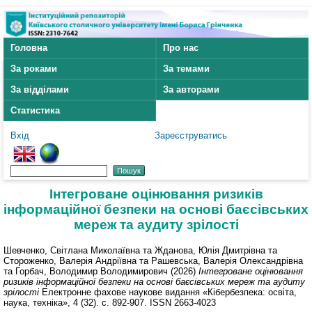
Головна
Про нас
За роками
За темами
За відділами
За авторами
Статистика
Вхід
Зареєструватись
Інтегроване оцінювання ризиків
інформаційної безпеки на основі баєсівських
мереж та аудиту зрілості
Шевченко, Світлана Миколаївна
та
Жданова, Юлія Дмитрівна
та
Стороженко, Валерія Андріївна
та
Рашевська, Валерія Олександрівна
та
Горбач, Володимир Володимирович
(2026)
Інтегроване оцінювання
ризиків інформаційної безпеки на основі баєсівських мереж та аудиту
зрілості
Електронне фахове наукове видання «Кібербезпека: освіта,
наука, техніка», 4 (32). с. 892-907. ISSN 2663-4023