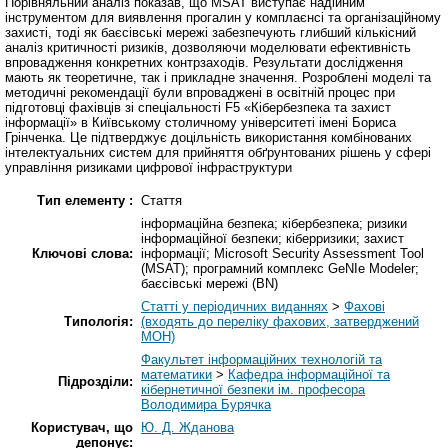
Порівняльний аналіз показав, що MSAT виступає надійним
інструментом для виявлення прогалин у комплаєнсі та організаційному
захисті, тоді як баєсівські мережі забезпечують глибший кількісний
аналіз критичності ризиків, дозволяючи моделювати ефективність
впровадження конкретних контрзаходів. Результати дослідження
мають як теоретичне, так і прикладне значення. Розроблені моделі та
методичні рекомендації були впроваджені в освітній процес при
підготовці фахівців зі спеціальності F5 «Кібербезпека та захист
інформації» в Київському столичному університеті імені Бориса
Грінченка. Це підтверджує доцільність використання комбінованих
інтелектуальних систем для прийняття обґрунтованих рішень у сфері
управління ризиками цифрової інфраструктури
Тип елементу :
Стаття
інформаційна безпека; кібербезпека; ризики
інформаційної безпеки; кіберризики; захист
Ключові слова:
інформації; Microsoft Security Assessment Tool
(MSAT); програмний комплекс GeNIe Modeler;
баєсівські мережі (BN)
Статті у періодичних виданнях
>
Фахові
Типологія:
(входять до переліку фахових, затверджений
МОН)
Факультет інформаційних технологій та
математики
>
Кафедра інформаційної та
Підрозділи:
кібернетичної безпеки ім. професора
Володимира Бурячка
Користувач, що
Ю. Д. Жданова
депонує: