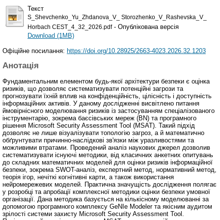
Текст
S_Shevchenko_Yu_Zhdanovа_V_ Storozhenko_V_Rashevska_V_
- Опублікована версія
Horbach CEST_4_32_2026.pdf
Download (1MB)
Офіційне посилання:
https://doi.org/10.28925/2663-4023.2026.32.1203
Анотація
Фундаментальним елементом будь-якої архітектури безпеки є оцінка
ризиків, що дозволяє систематизувати потенційні загрози та
прогнозувати їхній вплив на конфіденційність, цілісність і доступність
інформаційних активів. У даному дослідженні висвітлено питання
ймовірнісного моделювання ризиків із застосуванням спеціалізованого
інструментарію, зокрема баєсівських мереж (BN) та програмного
рішення Microsoft Security Assessment Tool (MSAT). Такий підхід
дозволяє не лише візуалізувати топологію загроз, а й математично
обґрунтувати причинно-наслідкові зв'язки між уразливостями та
можливими втратами. Проведений аналіз наукових джерел дозволив
систематизувати існуючі методики, від класичних анкетних опитувань
до складних математичних моделей для оцінки ризиків інформаційної
безпеки, зокрема SWOT-аналіз, експертний метод, нормативний метод,
теорія ігор, нечіткі когнітивні карти, а також використання
нейромережевих моделей. Практична значущість дослідження полягає
у розробці та апробації комплексної методики оцінки безпеки умовної
організації. Дана методика базується на кількісному моделюванні за
допомогою програмного комплексу GeNIe Modeler та якісним аудитом
зрілості системи захисту Microsoft Security Assessment Tool.