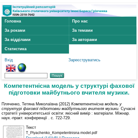
Головна
Про нас
За роками
За темами
За відділами
За авторами
Статистика
Вхід
Зареєструватись
Компетентнісна модель у структурі фахової
підготовки майбутнього вчителя музики.
Пляченко, Тетяна Миколаївна
(2012)
Компетентнісна модель у
структурі фахової підготовки майбутнього вчителя музики.
Сучасні
стратегії університетської освіти: якісний вимір : матеріали. Міжнар.
наук.-практ. конференції . с. 722-729.
Текст
T_Plyachenko_Kompetentnisna model.pdf