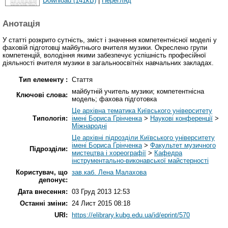
Download (141kB)
|
Перегляд
Анотація
У статті розкрито сутність, зміст і значення компетентнісної моделі у
фаховій підготовці майбутнього вчителя музики. Окреслено групи
компетенцій, володіння якими забезпечує успішність професійної
діяльності вчителя музики в загальноосвітніх навчальних закладах.
Тип елементу :
Стаття
майбутній учитель музики; компетентнісна
Ключові слова:
модель; фахова підготовка
Це архівна тематика Київського університету
Типологія:
імені Бориса Грінченка
>
Наукові конференції
>
Міжнародні
Це архівні підрозділи Київського університету
імені Бориса Грінченка
>
Факультет музичного
Підрозділи:
мистецтва і хореографії
>
Кафедра
інструментально-виконавської майстерності
Користувач, що
зав.каб. Лена Малахова
депонує:
Дата внесення:
03 Груд 2013 12:53
Останні зміни:
24 Лист 2015 08:18
URI:
https://elibrary.kubg.edu.ua/id/eprint/570