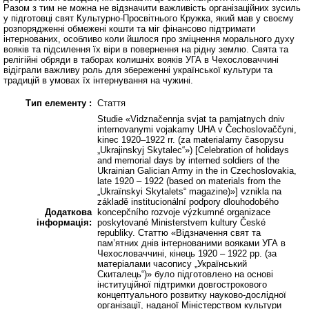
Разом з тим не можна не відзначити важливість організаційних зусиль
у підготовці свят Культурно-Просвітнього Кружка, який мав у своєму
розпорядженні обмежені кошти та міг фінансово підтримати
інтернованих, особливо коли йшлося про зміцнення морального духу
вояків та підсилення їх віри в повернення на рідну землю. Свята та
релігійні обряди в таборах колишніх вояків УГА в Чехословаччині
відіграли важливу роль для збереженні української культури та
традицій в умовах їх інтернування на чужині.
Тип елементу :
Стаття
Studie «Vidznačennja svjat ta pamjatnych dniv
internovanymi vojakamy UHA v Čechoslovaččyni,
kinec 1920–1922 rr. (za materialamy časopysu
„Ukrajinskyj Skytalec“») [Celebration of holidays
and memorial days by interned soldiers of the
Ukrainian Galician Army in the in Czechoslovakia,
late 1920 – 1922 (based on materials from the
„Ukraїnskyi Skytalets“ magazine)»] vznikla na
základě institucionální podpory dlouhodobého
Додаткова
koncepčního rozvoje výzkumné organizace
інформація:
poskytované Ministerstvem kultury České
republiky. Статтю «Відзначення свят та
пам’ятних днів інтернованими вояками УГА в
Чехословаччині, кінець 1920 – 1922 рр. (за
матеріалами часопису „Український
Скиталець“)» було підготовлено на основі
інституційної підтримки довгострокового
концептуального розвитку науково-дослідної
організації, наданої Міністерством культури