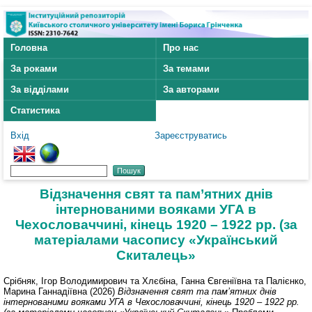
Головна
Про нас
За роками
За темами
За відділами
За авторами
Статистика
Вхід
Зареєструватись
Відзначення свят та пам’ятних днів
інтернованими вояками УГА в
Чехословаччині, кінець 1920 – 1922 рр. (за
матеріалами часопису «Український
Скиталець»
Срібняк, Ігор Володимирович
та
Хлєбіна, Ганна Євгеніївна
та
Палієнко,
Марина Ганнадіївна
(2026)
Відзначення свят та пам’ятних днів
інтернованими вояками УГА в Чехословаччині, кінець 1920 – 1922 рр.