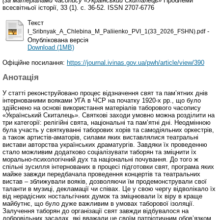
(за матеріалами часопису «Український Скиталець»
Проблеми
всесвітньої історії, 33 (1). с. 36-52. ISSN 2707-6776
Текст
-
I_Sribnyak_A_Chlebina_M_Paliienko_PVI_1(33_2026_FSHN).pdf
Опублікована версія
Download (1MB)
Офіційне посилання:
https://journal.ivinas.gov.ua/pwh/article/view/390
Анотація
У статті реконструйовано процес відзначення свят та пам’ятних днів
інтернованими вояками УГА в ЧСР на початку 1920-х рр., що було
здійснено на основі використання матеріалів таборового часопису
«Український Скиталець». Святкові заходи умовно можна розділити на
три категорії: релігійні свята, національні та пам’ятні дні. Неодмінною
була участь у святкуванні таборових хорів та самодіяльних оркестрів,
а також артистів-аматорів, силами яких виставлялися театральні
вистави авторства українських драматургів. Завдяки їх проведенню
стало можливим додатково соціалізувати таборян та зміцнити їх
морально-психологічний дух та національні почування. До того ж
спільні зусилля інтернованих в процесі підготовки свят, програма яких
майже завжди передбачала проведення концертів та театральних
вистав – зближували вояків, дозволяючи їм продемонстрували свої
таланти в музиці, декламації чи співах. Це у свою чергу відволікало їх
від нерадісних ностальгічних думок та зміцнювали їх віру в краще
майбутнє, що було дуже важливим в умовах таборової ізоляції.
Залучення таборян до організації свят завжди відбувалося на
добровільних засадах, які вважали це своїм патріотичним обов’язком.