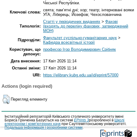
Чеської Республіки.
свята; пам’ятні дні; хор; театр; інтерновані вояки
Ключові слова:
УГА; Ліберець; Йозефов; Чехословаччина
Статті у періодичних виданнях
>
Фахові
Типологія:
(входять до переліку фахових, затверджений
МОН)
Факультет суспільно-гуманітарних наук
>
Підрозділи:
Кафедра всесвітньої історії
Користувач, що
професор Ігор Володимирович Срібняк
депонує:
Дата внесення:
17 Квіт 2026 11:14
Останні зміни:
17 Квіт 2026 11:14
URI:
https://elibrary.kubg.edu.ua/id/eprint/57000
Actions (login required)
Перегляд елементу
Інституційний репозиторій Київського столичного університету імені
Бориса Грінченка Базується на системі
EPrints 3
розробленої в
Школі
електроніки і комп'ютерних наук
при Саутгемптонському університеті.
Подальша інформація і розробники системи
.