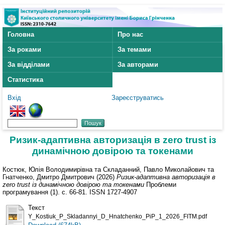
Головна
Про нас
За роками
За темами
За відділами
За авторами
Статистика
Вхід
Зареєструватись
Ризик-адаптивна авторизація в zero trust із
динамічною довірою та токенами
Костюк, Юлія Володимирівна
та
Складанний, Павло Миколайович
та
Гнатченко, Дмитро Дмитрович
(2026)
Ризик-адаптивна авторизація в
zero trust із динамічною довірою та токенами
Проблеми
програмування (1). с. 66-81. ISSN 1727-4907
Текст
Y_Kostiuk_P_Skladannyi_D_Hnatchenko_PiP_1_2026_FITM.pdf