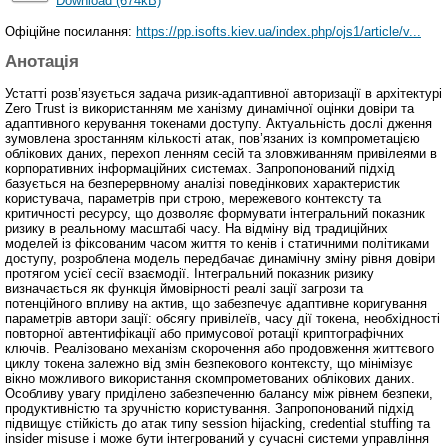
Download (674kB)
Офіційне посилання:
https://pp.isofts.kiev.ua/index.php/ojs1/article/v...
Анотація
Устатті розв’язується задача ризик-адаптивної авторизації в архітектурі
Zero Trust із використанням ме ханізму динамічної оцінки довіри та
адаптивного керування токенами доступу. Актуальність дослі дження
зумовлена зростанням кількості атак, пов’язаних із компрометацією
облікових даних, перехоп ленням сесій та зловживанням привілеями в
корпоративних інформаційних системах. Запропонований підхід
базується на безперервному аналізі поведінкових характеристик
користувача, параметрів при строю, мережевого контексту та
критичності ресурсу, що дозволяє формувати інтегральний показник
ризику в реальному масштабі часу. На відміну від традиційних
моделей із фіксованим часом життя то кенів і статичними політиками
доступу, розроблена модель передбачає динамічну зміну рівня довіри
протягом усієї сесії взаємодії. Інтегральний показник ризику
визначається як функція ймовірності реалі зації загрози та
потенційного впливу на актив, що забезпечує адаптивне коригування
параметрів автори зації: обсягу привілеїв, часу дії токена, необхідності
повторної автентифікації або примусової ротації криптографічних
ключів. Реалізовано механізм скорочення або продовження життєвого
циклу токена залежно від змін безпекового контексту, що мінімізує
вікно можливого використання скомпрометованих облікових даних.
Особливу увагу приділено забезпеченню балансу між рівнем безпеки,
продуктивністю та зручністю користування. Запропонований підхід
підвищує стійкість до атак типу session hijacking, credential stuffing та
insider misuse і може бути інтегрований у сучасні системи управління