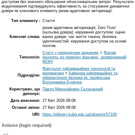
доступом без значного збільшення обчислювальних витрат. Результати
моделювання підтверджують ефективність за стосування динамічної
довіри як ключового елементу ризик-адаптивної авторизації.
Тип елементу :
Стаття
ризик-адаптивна авторизація; Zero Trust
(нульова довіра); керування доступом; оціню
Ключові слова:
вання довіри; час життя токена; безпека
ідентичностей; керування доступом на основі
політик
Статті у періодичних виданнях
>
Фахові
Типологія:
(входять до переліку фахових, затверджений
МОН)
Факультет інформаційних технологій та
математики
>
Кафедра інформаційної та
Підрозділи:
кібернетичної безпеки ім. професора
Володимира Бурячка
Користувач, що
Павло Миколайович Складанний
депонує:
Дата внесення:
27 Квіт 2026 09:08
Останні зміни:
27 Квіт 2026 09:08
URI:
https://elibrary.kubg.edu.ua/id/eprint/57109
Actions (login required)