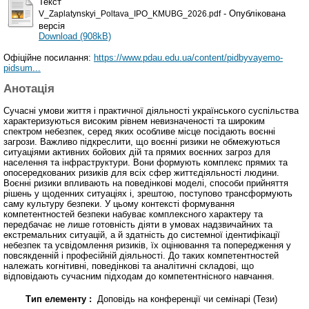
Текст
- Опублікована
V_Zaplatynskyi_Poltava_IPO_KMUBG_2026.pdf
версія
Download (908kB)
Офіційне посилання:
https://www.pdau.edu.ua/content/pidbyvayemo-
pidsum...
Анотація
Сучасні умови життя і практичної діяльності українського суспільства
характеризуються високим рівнем невизначеності та широким
спектром небезпек, серед яких особливе місце посідають воєнні
загрози. Важливо підкреслити, що воєнні ризики не обмежуються
ситуаціями активних бойових дій та прямих воєнних загроз для
населення та інфраструктури. Вони формують комплекс прямих та
опосередкованих ризиків для всіх сфер життєдіяльності людини.
Воєнні ризики впливають на поведінкові моделі, способи прийняття
рішень у щоденних ситуаціях і, зрештою, поступово трансформують
саму культуру безпеки. У цьому контексті формування
компетентностей безпеки набуває комплексного характеру та
передбачає не лише готовність діяти в умовах надзвичайних та
екстремальних ситуацій, а й здатність до системної ідентифікації
небезпек та усвідомлення ризиків, їх оцінювання та попередження у
повсякденній і професійній діяльності. До таких компетентностей
належать когнітивні, поведінкові та аналітичні складові, що
відповідають сучасним підходам до компетентнісного навчання.
Тип елементу :
Доповідь на конференції чи семінарі (Тези)