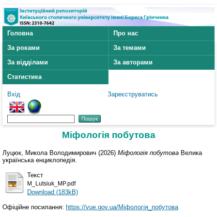
Головна
Про нас
За роками
За темами
За відділами
За авторами
Статистика
Вхід
Зареєструватись
Міфологія побутова
Луцюк, Микола Володимирович
(2026)
Міфологія побутова
Велика
українська енциклопедія.
Текст
M_Lutsiuk_MP.pdf
Download (183kB)
Офіційне посилання:
https://vue.gov.ua/Міфологія_побутова