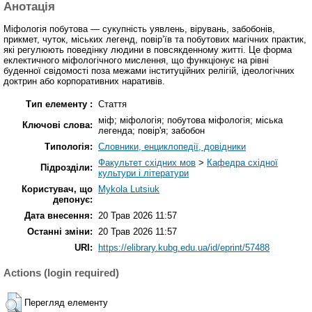
Анотація
Міфологія побутова — сукупність уявлень, вірувань, забобонів,
прикмет, чуток, міських легенд, повір’їв та побутових магічних практик,
які регулюють поведінку людини в повсякденному житті. Це форма
еклектичного міфологічного мислення, що функціонує на рівні
буденної свідомості поза межами інституційних релігій, ідеологічних
доктрин або корпоративних наративів.
Тип елементу :
Стаття
міф; міфологія; побутова міфологія; міська
Ключові слова:
легенда; повір'я; забобон
Типологія:
Словники, енциклопедії, довідники
Факультет східних мов
>
Кафедра східної
Підрозділи:
культури і літератури
Користувач, що
Mykola Lutsiuk
депонує:
Дата внесення:
20 Трав 2026 11:57
Останні зміни:
20 Трав 2026 11:57
URI:
https://elibrary.kubg.edu.ua/id/eprint/57488
Actions (login required)
Перегляд елементу