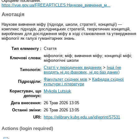
Офіційне посилання:
https://vue.gov.ua/FREEARTICLES:Наукове_вивчення_м...
Анотація
Наукове вивчення міфу (підходи, школи, стратегії, концепції) —
комплекс підходів, дослідницьких стратегій, теоретичних концепцій,
вироблених для дослідження міфу в ході становлення та утвердження
міфології як галузі гуманітарних знань.
Тип елементу :
Стаття
міфологія; міф; вивчення міфу; концепції міфі;
Ключові слова:
міфологічні школи
Статті у періодичних виданнях
>
Інші (не
Типологія:
входять ні до фахових, ні до баз даних)
Факультет східних мов
>
Кафедра східної
Підрозділи:
культури і літератури
Користувач, що
Mykola Lutsiuk
депонує:
Дата внесення:
26 Трав 2026 13:05
Останні зміни:
26 Трав 2026 13:05
URI:
https://elibrary.kubg.edu.ua/id/eprint/57531
Actions (login required)