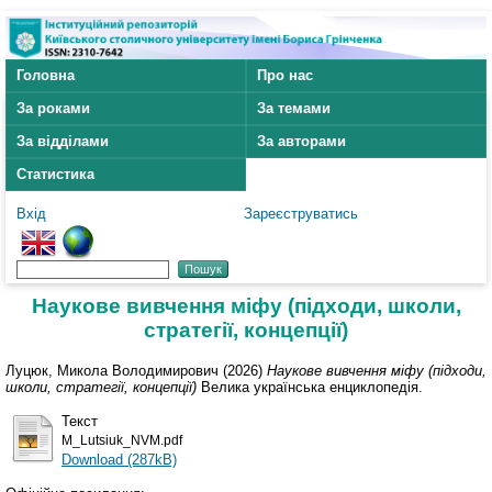
Головна
Про нас
За роками
За темами
За відділами
За авторами
Статистика
Вхід
Зареєструватись
Наукове вивчення міфу (підходи, школи,
стратегії, концепції)
Луцюк, Микола Володимирович
(2026)
Наукове вивчення міфу (підходи,
школи, стратегії, концепції)
Велика українська енциклопедія.
Текст
M_Lutsiuk_NVM.pdf
Download (287kB)