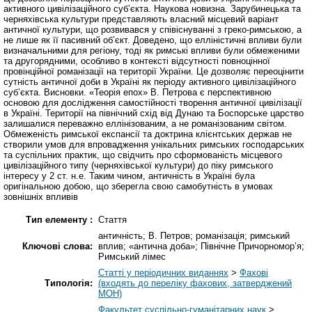
активного цивілізаційного суб’єкта. Наукова новизна. Зарубинецька та
черняхівська культури представляють власний місцевий варіант
античної культури, що розвивався у співіснуванні з греко-римською, а
не лише як її пасивний об’єкт. Доведено, що елліністичні впливи були
визначальними для регіону, тоді як римські впливи були обмеженими
та другорядними, особливо в контексті відсутності повноцінної
провінційної романізації на території України. Це дозволяє переоцінити
сутність античної доби в Україні як періоду активного цивілізаційного
суб’єкта. Висновки. «Теорія епох» В. Петрова є перспективною
основою для дослідження самостійності творення античної цивілізації
в Україні. Території на північний схід від Дунаю та Боспорське царство
залишалися переважно еллінізованим, а не романізованим світом.
Обмеженість римської експансії та доктрина клієнтських держав не
створили умов для впровадження унікальних римських господарських
та суспільних практик, що свідчить про сформованість місцевого
цивілізаційного типу (черняхівської культури) до піку римського
інтересу у 2 ст. н.е. Таким чином, античність в Україні була
оригінальною добою, що зберегла свою самобутність в умовах
зовнішніх впливів
Тип елементу :
Стаття
античність; В. Петров; романізація; римський
Ключові слова:
вплив; «антична доба»; Північне Причорномор’я;
Римський лімес
Статті у періодичних виданнях
>
Фахові
Типологія:
(входять до переліку фахових, затверджений
МОН)
Факультет суспільно-гуманітарних наук
>