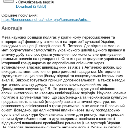
- Опублікована версія
Download (275kB)
Офіційне посилання:
https://konsensus.net.ua/index.php/konsensus/artic...
Анотація
Мета наукової розвідки полягає у критичному переосмисленні та
інтерпретації феномену античності на території сучасної України,
виходячи з концепції «теорії епох» В. Петрова. Дослідження має на
меті обґрунтувати самобутність українського цивілізаційного процесу в
античну добу та спростувати уявлення про монопольне домінування
римських впливів на прикордонні. Стаття прагне долучити український
історичний гранд-наратив до європейської спільноти через
встановлення власних цивілізаційних зв’язків з Античною добою, що
виходить за межі виключно греко-римської парадигми. Методологія
ґрунтується на цивілізаційному підході та концептуально-історичному
аналізі. Використовується принцип доповнювальності, а також методи
критичного аналізу джерел та порівняльно-історичний метод.
Дослідження залучає ідеї В. Петрова щодо структурної цілісності
епохи, «категорій» та «зламу» цивілізаційних періодів. Наукова новизна
полягає в аргументації того, що зарубинецька та черняхівська культури
представляють власний (місцевий) варіант античної культури, що
розвивався у співіснуванні з греко-римською, а не лише як її пасивний
об’єкт. Доведено, що елліністичні впливи через зміну господарсько-
суспільної структури були визначальними для регіону, тоді як римські
впливи були обмеженими та другорядними, особливо в контексті
відсутності повноцінної провінційної романізації на території України.
Це дозволяє переоцінити сутність античної доби в Україні як періоду