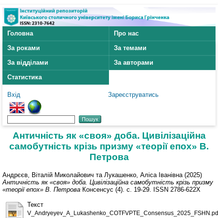
Головна
Про нас
За роками
За темами
За відділами
За авторами
Статистика
Вхід
Зареєструватись
Античність як «своя» доба. Цивілізаційна
самобутність крізь призму «теорії епох» В.
Петрова
Андрєєв, Віталій Миколайович
та
Лукашенко, Аліса Іванівна
(2025)
Античність як «своя» доба. Цивілізаційна самобутність крізь призму
«теорії епох» В. Петрова
Консенсус (4). с. 19-29. ISSN 2786-622X
Текст
V_Andryeyev_A_Lukashenko_COTFVPTE_Consensus_2025_FSHN.pd