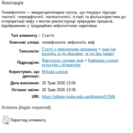
Анотація
Геоміфологія — міждисциплінарна галузь, що поєднує підходи
геології, геоморфології, палеонтології, історії та фольклористики до
інтерпретації міфу з метою реконструкції природних процесів,
відображених у традиційних міфологічних наративах.
Тип елементу :
Стаття
Ключові слова:
геоміфологія; міфологія; міф
Статті у періодичних виданнях
>
Інші (не
Типологія:
входять ні до фахових, ні до баз даних)
Факультет східних мов
>
Кафедра східної
Підрозділи:
культури і літератури
Користувач, що
Mykola Lutsiuk
депонує:
Дата внесення:
26 Трав 2026 13:05
Останні зміни:
26 Трав 2026 13:05
URI:
https://elibrary.kubg.edu.ua/id/eprint/57549
Actions (login required)
Перегляд елементу