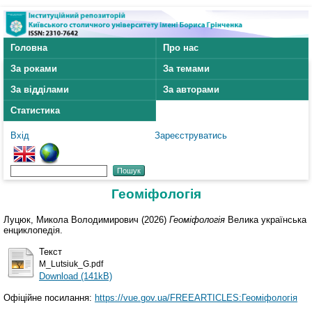
Головна
Про нас
За роками
За темами
За відділами
За авторами
Статистика
Вхід
Зареєструватись
Геоміфологія
Луцюк, Микола Володимирович
(2026)
Геоміфологія
Велика українська
енциклопедія.
Текст
M_Lutsiuk_G.pdf
Download (141kB)
Офіційне посилання:
https://vue.gov.ua/FREEARTICLES:Геоміфологія