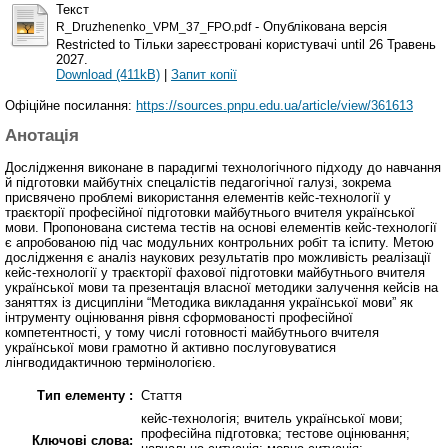
Текст
- Опублікована версія
R_Druzhenenko_VPM_37_FPO.pdf
Restricted to Тільки зареєстровані користувачі until 26 Травень
2027.
Download (411kB)
|
Запит копії
Офіційне посилання:
https://sources.pnpu.edu.ua/article/view/361613
Анотація
Дослідження виконане в парадигмі технологічного підходу до навчання
й підготовки майбутніх спецалістів педагогічної галузі, зокрема
присвячено проблемі використання елементів кейс-технології у
траєкторії професійної підготовки майбутнього вчителя української
мови. Пропонована система тестів на основі елементів кейс-технології
є апробованою під час модульних контрольних робіт та іспиту. Метою
дослідження є аналіз наукових результатів про можливість реалізації
кейс-технології у траєкторії фахової підготовки майбутнього вчителя
української мови та презентація власної методики залучення кейсів на
заняттях із дисципліни “Методика викладання української мови” як
інтрументу оцінювання рівня сформованості професійної
компетентності, у тому числі готовності майбутнього вчителя
української мови грамотно й активно послуговуватися
лінгводидактичною термінологією.
Тип елементу :
Стаття
кейс-технологія; вчитель української мови;
професійна підготовка; тестове оцінювання;
Ключові слова: