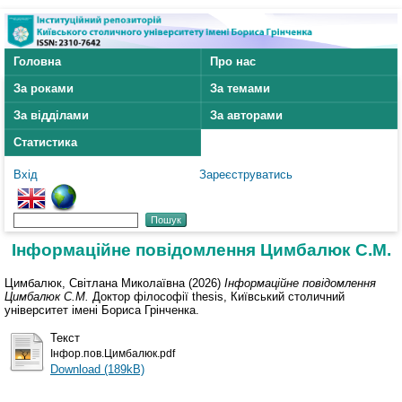
Головна
Про нас
За роками
За темами
За відділами
За авторами
Статистика
Вхід
Зареєструватись
Інформаційне повідомлення Цимбалюк С.М.
Цимбалюк, Світлана Миколаївна
(2026)
Інформаційне повідомлення
Цимбалюк С.М.
Доктор філософії thesis, Київський столичний
університет імені Бориса Грінченка.
Текст
Інфор.пов.Цимбалюк.pdf
Download (189kB)