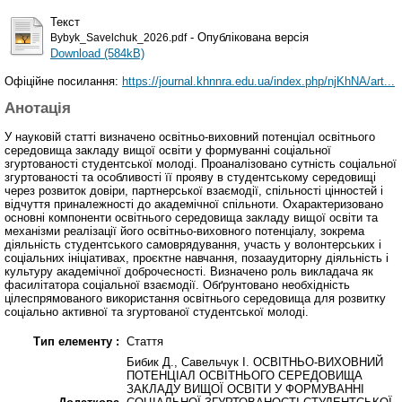
Текст
- Опублікована версія
Bybyk_Savelchuk_2026.pdf
Download (584kB)
Офіційне посилання:
https://journal.khnnra.edu.ua/index.php/njKhNA/art...
Анотація
У науковій статті визначено освітньо-виховний потенціал освітнього
середовища закладу вищої освіти у формуванні соціальної
згуртованості студентської молоді. Проаналізовано сутність соціальної
згуртованості та особливості її прояву в студентському середовищі
через розвиток довіри, партнерської взаємодії, спільності цінностей і
відчуття приналежності до академічної спільноти. Охарактеризовано
основні компоненти освітнього середовища закладу вищої освіти та
механізми реалізації його освітньо-виховного потенціалу, зокрема
діяльність студентського самоврядування, участь у волонтерських і
соціальних ініціативах, проєктне навчання, позааудиторну діяльність і
культуру академічної доброчесності. Визначено роль викладача як
фасилітатора соціальної взаємодії. Обґрунтовано необхідність
цілеспрямованого використання освітнього середовища для розвитку
соціально активної та згуртованої студентської молоді.
Тип елементу :
Стаття
Бибик Д., Савельчук І. ОСВІТНЬО-ВИХОВНИЙ
ПОТЕНЦІАЛ ОСВІТНЬОГО СЕРЕДОВИЩА
ЗАКЛАДУ ВИЩОЇ ОСВІТИ У ФОРМУВАННІ