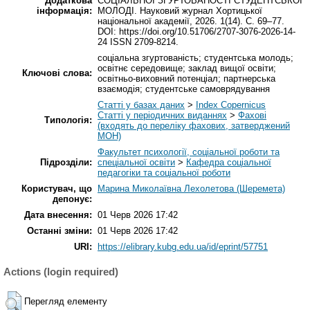
Додаткова
СОЦІАЛЬНОЇ ЗГУРТОВАНОСТІ СТУДЕНТСЬКОЇ
інформація:
МОЛОДІ. Науковий журнал Хортицької
національної академії, 2026. 1(14). С. 69–77.
DOI: https://doi.org/10.51706/2707-3076-2026-14-
24 ISSN 2709-8214.
соціальна згуртованість; студентська молодь;
освітнє середовище; заклад вищої освіти;
Ключові слова:
освітньо-виховний потенціал; партнерська
взаємодія; студентське самоврядування
Статті у базах даних
>
Index Copernicus
Статті у періодичних виданнях
>
Фахові
Типологія:
(входять до переліку фахових, затверджений
МОН)
Факультет психології, соціальної роботи та
Підрозділи:
спеціальної освіти
>
Кафедра соціальної
педагогіки та соціальної роботи
Користувач, що
Марина Миколаївна Лехолетова (Шеремета)
депонує:
Дата внесення:
01 Черв 2026 17:42
Останні зміни:
01 Черв 2026 17:42
URI:
https://elibrary.kubg.edu.ua/id/eprint/57751
Actions (login required)
Перегляд елементу