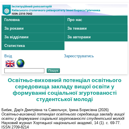
Головна
Про нас
За роками
За темами
За відділами
За авторами
Статистика
Вхід
Зареєструватись
Освітньо-виховний потенціал освітнього
середовища закладу вищої освіти у
формуванні соціальної згуртованості
студентської молоді
Бибик, Дар'я Дмитрівна
та
Савельчук, Ірина Борисівна
(2026)
Освітньо-виховний потенціал освітнього середовища закладу вищої
освіти у формуванні соціальної згуртованості студентської молоді
Науковий журнал Хортицької національної академії, 14 (1). с. 69-77.
ISSN 2709-8214