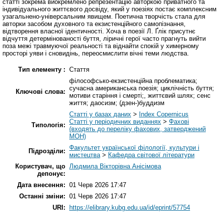
статті зокрема виокремлено репрезентацію авторкою приватного та
індивідуального життєвого досвіду, який у поезіях постає комплексним
узагальнено-універсальним явищем. Поетична творчість стала для
авторки засобом духовного та екзистенційного самопізнання,
відтворення власної ідентичності. Хоча в поезії Л. Ґлік присутнє
відчуття детермінованості буття, ліричні герої часто прагнуть вийти
поза межі травмуючої реальності та віднайти спокій у химерному
просторі уяви і сновидінь, переосмислити вічні теми людства.
Тип елементу :
Стаття
філософсько-екзистенційна проблематика;
сучасна американська поезія; циклічність буття;
Ключові слова:
мотиви старіння і смерті;, життєвий шлях; сенс
життя; даосизм; (дзен-)буддизм
Статті у базах даних
>
Index Copernicus
Статті у періодичних виданнях
>
Фахові
Типологія:
(входять до переліку фахових, затверджений
МОН)
Факультет української філології, культури і
Підрозділи:
мистецтва
>
Кафедра світової літератури
Користувач, що
Людмила Вікторівна Анісімова
депонує:
Дата внесення:
01 Черв 2026 17:47
Останні зміни:
01 Черв 2026 17:47
URI:
https://elibrary.kubg.edu.ua/id/eprint/57754