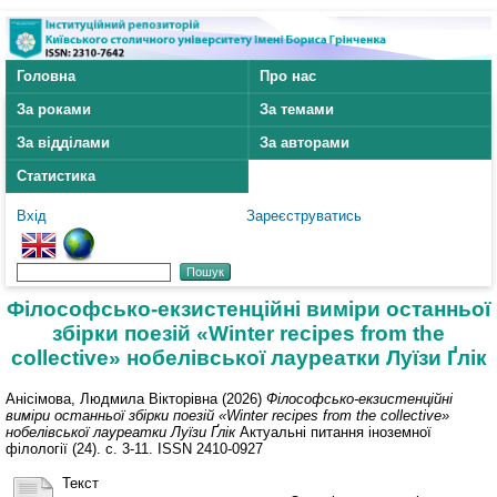
Головна
Про нас
За роками
За темами
За відділами
За авторами
Статистика
Вхід
Зареєструватись
Філософсько-екзистенційні виміри останньої
збірки поезій «Winter recipes from the
collective» нобелівської лауреатки Луїзи Ґлік
Анісімова, Людмила Вікторівна
(2026)
Філософсько-екзистенційні
виміри останньої збірки поезій «Winter recipes from the collective»
нобелівської лауреатки Луїзи Ґлік
Актуальні питання іноземної
філології (24). с. 3-11. ISSN 2410-0927
Текст