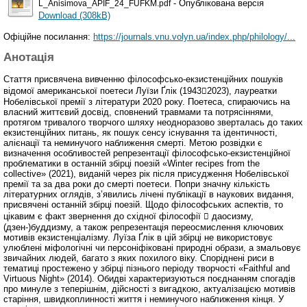
- Опублікована версія
L_Anisimova_APIF_24_FUFKM.pdf
Download (308kB)
Офіційне посилання:
https://journals.vnu.volyn.ua/index.php/philology/...
Анотація
Стаття присвячена вивченню філософсько-екзистенційних пошуків
відомої американської поетеси Луїзи Ґлік (19432023), лауреатки
Нобелівської премії з літератури 2020 року. Поетеса, спираючись на
власний життєвий досвід, сповнений травмами та потрясіннями,
протягом тривалого творчого шляху неодноразово зверталась до таких
екзистенційних питань, як пошук сенсу існування та ідентичності,
алієнації та неминучого наближення смерті. Метою розвідки є
визначення особливостей репрезентації філософсько-екзистенційної
проблематики в останній збірці поезій «Winter recipes from the
collective» (2021), виданій через рік після присудження Нобелівської
премії та за два роки до смерті поетеси. Попри значну кількість
літературних оглядів, з’явились лічені публікації в наукових видання,
присвячені останній збірці поезій. Щодо філософських аспектів, то
цікавим є факт звернення до східної філософії  даосизму,
(дзен-)буддизму, а також репрезентація переосмислення ключових
мотивів екзистенціалізму. Луїза Ґлік в цій збірці не використовує
улюблені міфологічні чи персоніфіковані природні образи, а змальовує
звичайних людей, багато з яких похилого віку. Споріднені риси в
тематиці простежено у збірці пізнього періоду творчості «Faithful and
Virtuous Night» (2014). Обидві характеризуються поєднанням спогадів
про минуле з теперішнім, дійсності з вигадкою, актуалізацією мотивів
старіння, швидкоплинності життя і неминучого наближення кінця. У