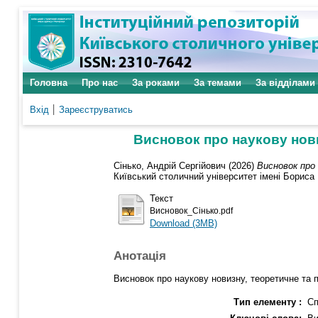
Головна
Про нас
За роками
За темами
За відділами
Вхід
Зареєструватись
Висновок про наукову новиз
Сінько, Андрій Сергійович
(2026)
Висновок про
Київський столичний університет імені Бориса 
Текст
Висновок_Сінько.pdf
Download (3MB)
Анотація
Висновок про наукову новизну, теоретичне та п
Тип елементу :
Сп