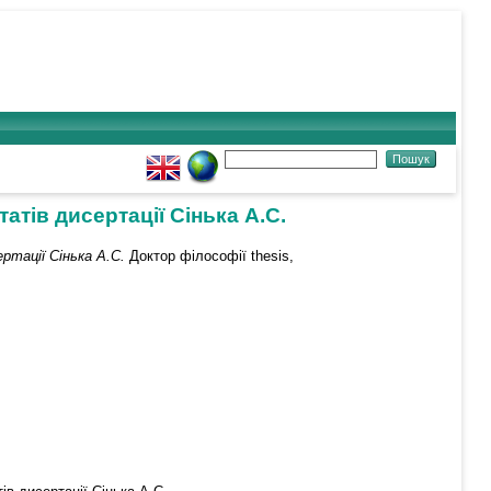
атів дисертації Сінька А.С.
ртації Сінька А.С.
Доктор філософії thesis,