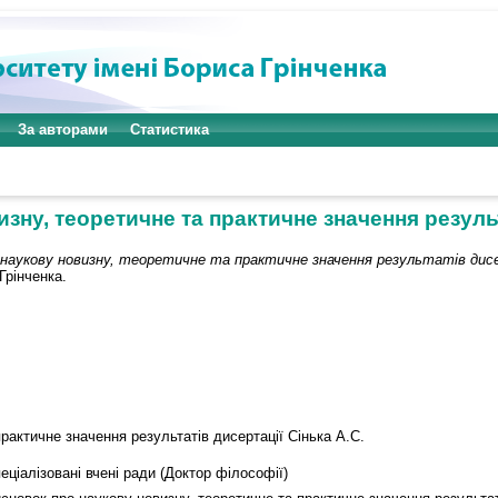
За авторами
Статистика
ну, теоретичне та практичне значення результ
 наукову новизну, теоретичне та практичне значення результатів дисе
Грінченка.
рактичне значення результатів дисертації Сінька А.С.
еціалізовані вчені ради (Доктор філософії)