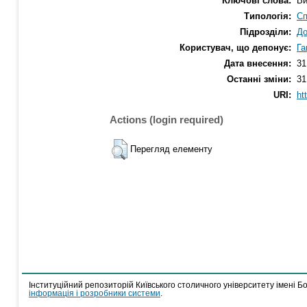
Ключові слова:
Ви
Типологія:
Сп
Підрозділи:
До
Користувач, що депонує:
Га
Дата внесення:
31
Останні зміни:
31
URI:
ht
Actions (login required)
Перегляд елементу
Інституційний репозиторій Київського столичного університету імені Б
інформація і розробники системи
.