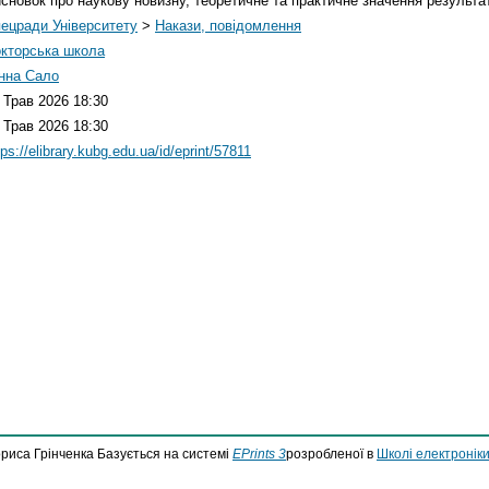
сновок про наукову новизну, теоретичне та практичне значення результат
ецради Університету
>
Накази, повідомлення
кторська школа
нна Сало
 Трав 2026 18:30
 Трав 2026 18:30
tps://elibrary.kubg.edu.ua/id/eprint/57811
ориса Грінченка Базується на системі
EPrints 3
розробленої в
Школі електроніки