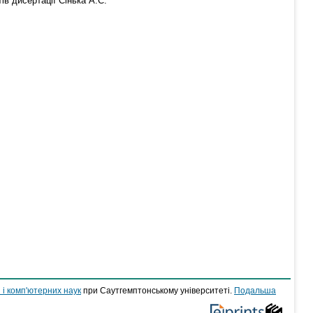
ів дисертації Сінька А.С.
 і комп'ютерних наук
при Саутгемптонському університеті.
Подальша