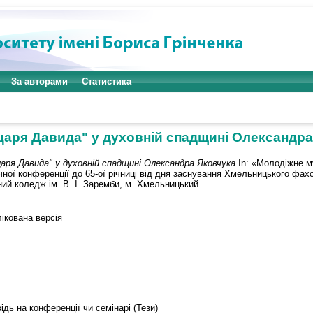
За авторами
Статистика
царя Давида" у духовній спадщині Олександра
аря Давида" у духовній спадщині Олександра Яковчука
In: «Молодіжне му
чної конференції до 65-ої річниці від дня заснування Хмельницького фахо
й коледж ім. В. І. Заремби, м. Хмельницький.
ікована версія
ідь на конференції чи семінарі (Тези)