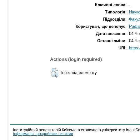
Ключові слова:
-
Типологія:
Науко
Підрозділи:
Факул
Користувач, що депонує:
Рафаі
Дата внесення:
04 Че
Останні зміни:
04 Че
URI:
https:
Actions (login required)
Перегляд елементу
Інституційний репозиторій Київського столичного університету імені Б
інформація і розробники системи
.