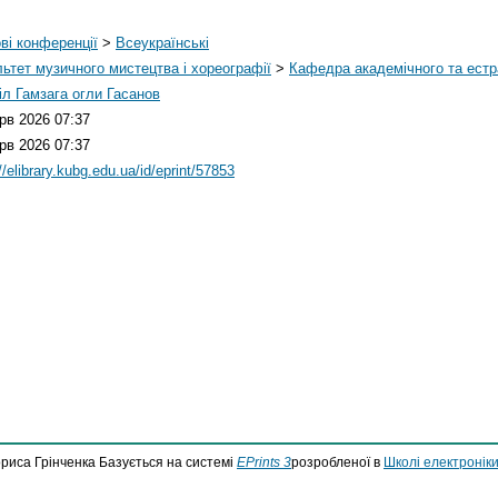
ві конференції
>
Всеукраїнські
ьтет музичного мистецтва і хореографії
>
Кафедра академічного та естр
л Гамзага огли Гасанов
рв 2026 07:37
рв 2026 07:37
//elibrary.kubg.edu.ua/id/eprint/57853
ориса Грінченка Базується на системі
EPrints 3
розробленої в
Школі електроніки