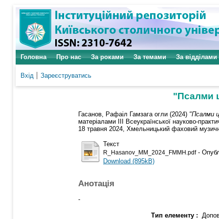
Головна
Про нас
За роками
За темами
За відділами
Вхід
Зареєструватись
"Псалми 
Гасанов, Рафаіл Гамзага огли
(2024)
"Псалми ц
матеріалами ІІІ Всеукраїнської науково-практи
18 травня 2024, Хмельницький фаховий музични
Текст
- Опубл
R_Hasanov_MM_2024_FMMH.pdf
Download (895kB)
Анотація
-
Тип елементу :
Допов