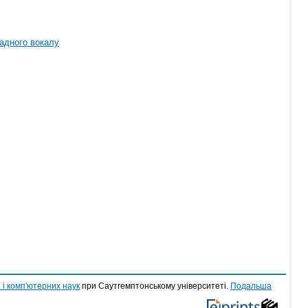
адного вокалу
 і комп'ютерних наук
при Саутгемптонському університеті.
Подальша