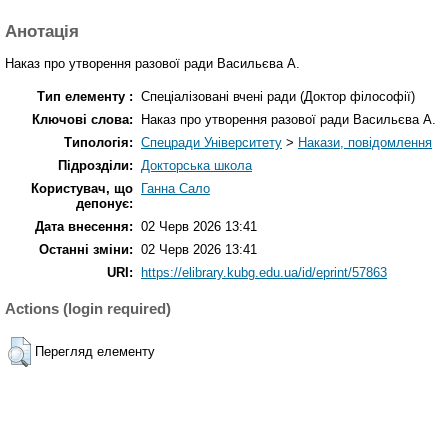
Анотація
Наказ про утворення разової ради Васильєва А.
Тип елементу :
Спеціалізовані вчені ради (Доктор філософії)
Ключові слова:
Наказ про утворення разової ради Васильєва А.
Типологія:
Спецради Університету
>
Накази, повідомлення
Підрозділи:
Докторська школа
Користувач, що
Ганна Сало
депонує:
Дата внесення:
02 Черв 2026 13:41
Останні зміни:
02 Черв 2026 13:41
URI:
https://elibrary.kubg.edu.ua/id/eprint/57863
Actions (login required)
Перегляд елементу