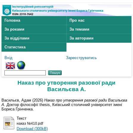
Головна
Про нас
За роками
За темами
За відділами
За авторами
Статистика
Вхід
Зареєструватись
Наказ про утворення разової ради
Васильєва А.
Васильєв, Адам
(2026)
Наказ про утворення разової ради Васильєва
А.
Доктор філософії thesis, Київський столичний університет імені
Бориса Грінченка.
Текст
наказ №410.pdf
Download (300kB)