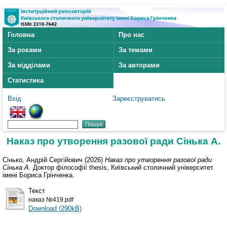
Головна
Про нас
За роками
За темами
За відділами
За авторами
Статистика
Вхід
Зареєструватись
Наказ про утворення разової ради Сінька А.
Сінько, Андрій Сергійович
(2026)
Наказ про утворення разової ради
Сінька А.
Доктор філософії thesis, Київський столичний університет
імені Бориса Грінченка.
Текст
наказ №419.pdf
Download (290kB)