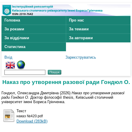
Головна
Про нас
За роками
За темами
За відділами
За авторами
Статистика
Вхід
Зареєструватись
Наказ про утворення разової ради Гондюл О.
Гондюл, Олександра Дмитрівна
(2026)
Наказ про утворення разової
ради Гондюл О.
Доктор філософії thesis, Київський столичний
університет імені Бориса Грінченка.
Текст
наказ №420.pdf
Download (283kB)