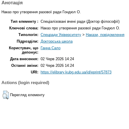
Анотація
Наказ про утворення разової ради Гондюл О.
Тип елементу :
Спеціалізовані вчені ради (Доктор філософії)
Ключові слова:
Наказ про утворення разової ради Гондюл О.
Типологія:
Спецради Університету
>
Накази, повідомлення
Підрозділи:
Докторська школа
Користувач, що
Ганна Сало
депонує:
Дата внесення:
02 Черв 2026 14:24
Останні зміни:
02 Черв 2026 14:24
URI:
https://elibrary.kubg.edu.ua/id/eprint/57873
Actions (login required)
Перегляд елементу