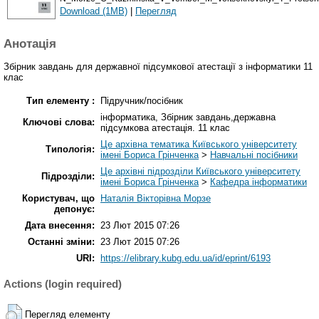
Download (1MB)
|
Перегляд
Анотація
Збірник завдань для державної підсумкової атестації з інформатики 11
клас
Тип елементу :
Підручник/посібник
інформатика, Збірник завдань,державна
Ключові слова:
підсумкова атестація. 11 клас
Це архівна тематика Київського університету
Типологія:
імені Бориса Грінченка
>
Навчальні посібники
Це архівні підрозділи Київського університету
Підрозділи:
імені Бориса Грінченка
>
Кафедра інформатики
Користувач, що
Наталія Вікторівна Морзе
депонує:
Дата внесення:
23 Лют 2015 07:26
Останні зміни:
23 Лют 2015 07:26
URI:
https://elibrary.kubg.edu.ua/id/eprint/6193
Actions (login required)
Перегляд елементу