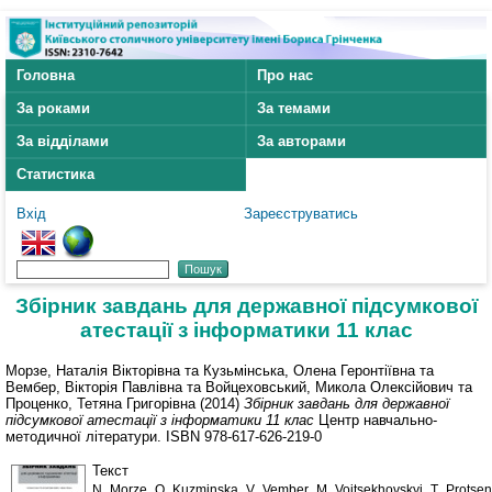
Головна
Про нас
За роками
За темами
За відділами
За авторами
Статистика
Вхід
Зареєструватись
Збірник завдань для державної підсумкової
атестації з інформатики 11 клас
Морзе, Наталія Вікторівна
та
Кузьмінська, Олена Геронтіївна
та
Вембер, Вікторія Павлівна
та
Войцеховський, Микола Олексійович
та
Проценко, Тетяна Григорівна
(2014)
Збірник завдань для державної
підсумкової атестації з інформатики 11 клас
Центр навчально-
методичної літератури. ISBN 978-617-626-219-0
Текст
N_Morze_O_Kuzminska_V_Vember_M_Voitsekhovskyi_T_Protsen