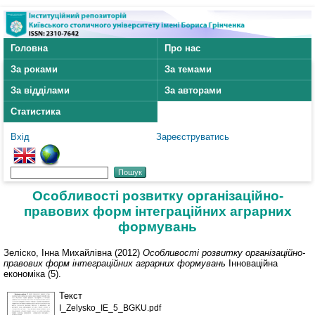
Головна
Про нас
За роками
За темами
За відділами
За авторами
Статистика
Вхід
Зареєструватись
Особливості розвитку організаційно-
правових форм інтеграційних аграрних
формувань
Зеліско, Інна Михайлівна
(2012)
Особливості розвитку організаційно-
правових форм інтеграційних аграрних формувань
Інноваційна
економіка (5).
Текст
I_Zelysko_IE_5_BGKU.pdf