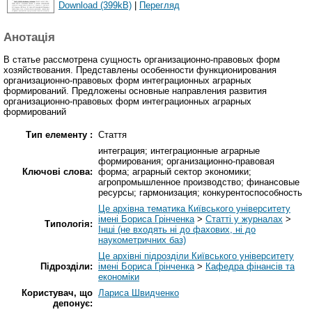
Download (399kB)
|
Перегляд
Анотація
В статье рассмотрена сущность организационно-правовых форм
хозяйствования. Представлены особенности функционирования
организационно-правовых форм интеграционных аграрных
формирований. Предложены основные направления развития
организационно-правовых форм интеграционных аграрных
формирований
Тип елементу :
Стаття
интеграция; интеграционные аграрные
формирования; организационно-правовая
Ключові слова:
форма; аграрный сектор экономики;
агропромышленное производство; финансовые
ресурсы; гармонизация; конкурентоспособность
Це архівна тематика Київського університету
імені Бориса Грінченка
>
Статті у журналах
>
Типологія:
Інші (не входять ні до фахових, ні до
наукометричних баз)
Це архівні підрозділи Київського університету
Підрозділи:
імені Бориса Грінченка
>
Кафедра фінансів та
економіки
Користувач, що
Лариса Швидченко
депонує: