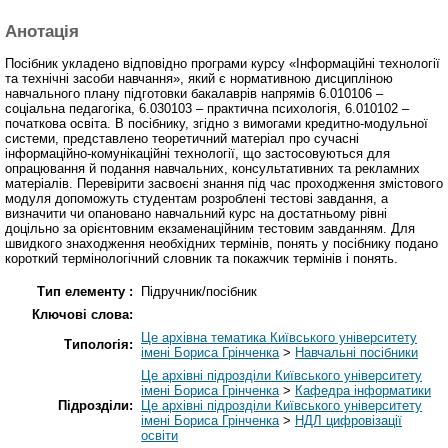
Анотація
Посібник укладено відповідно програми курсу «Інформаційні технології
та технічні засоби навчання», який є нормативною дисципліною
навчального плану підготовки бакалаврів напрямів 6.010106 –
соціальна педагогіка, 6.030103 – практична психологія, 6.010102 –
початкова освіта. В посібнику, згідно з вимогами кредитно-модульної
системи, представлено теоретичний матеріал про сучасні
інформаційно-комунікаційні технології, що застосовуються для
опрацювання й подання навчальних, консультативних та рекламних
матеріалів. Перевірити засвоєні знання під час проходження змістового
модуля допоможуть студентам розроблені тестові завдання, а
визначити чи опановано навчальний курс на достатньому рівні
доцільно за орієнтовним екзаменаційним тестовим завданням. Для
швидкого знаходження необхідних термінів, понять у посібнику подано
короткий термінологічний словник та покажчик термінів і понять.
Тип елементу :
Підручник/посібник
Ключові слова:
Це архівна тематика Київського університету
Типологія:
імені Бориса Грінченка
>
Навчальні посібники
Це архівні підрозділи Київського університету
імені Бориса Грінченка
>
Кафедра інформатики
Підрозділи:
Це архівні підрозділи Київського університету
імені Бориса Грінченка
>
НДЛ цифровізації
освіти