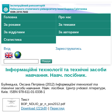
Головна
Про нас
За роками
За темами
За відділами
За авторами
Статистика
Вхід
Зареєструватись
Інформаційні технології та технічні засоби
навчання. Навч. посібник.
Буйницька, Оксана Петрівна
(2012)
Інформаційні технології та
технічні засоби навчання. Навч. посібник.
Центр учбової літератури,
Київ. ISBN 978-611-01-0338-1
Текст
BOP_NDLIO_gr_n_pos2012.pdf
Download (221kB)
|
Перегляд