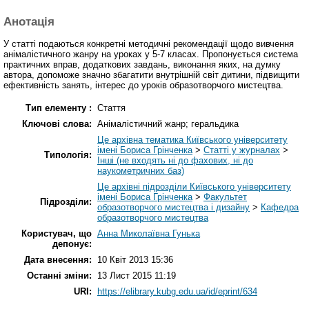
Анотація
У статті подаються конкретні методичні рекомендації щодо вивчення
анімалістичного жанру на уроках у 5-7 класах. Пропонується система
практичних вправ, додаткових завдань, виконання яких, на думку
автора, допоможе значно збагатити внутрішній світ дитини, підвищити
ефективність занять, інтерес до уроків образотворчого мистецтва.
Тип елементу :
Стаття
Ключові слова:
Анімалістичний жанр; геральдика
Це архівна тематика Київського університету
імені Бориса Грінченка
>
Статті у журналах
>
Типологія:
Інші (не входять ні до фахових, ні до
наукометричних баз)
Це архівні підрозділи Київського університету
імені Бориса Грінченка
>
Факультет
Підрозділи:
образотворчого мистецтва і дизайну
>
Кафедра
образотворчого мистецтва
Користувач, що
Анна Миколаївна Гунька
депонує:
Дата внесення:
10 Квіт 2013 15:36
Останні зміни:
13 Лист 2015 11:19
URI:
https://elibrary.kubg.edu.ua/id/eprint/634