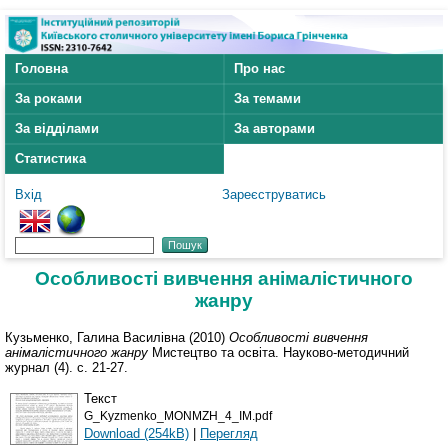
Головна
Про нас
За роками
За темами
За відділами
За авторами
Статистика
Вхід
Зареєструватись
Особливості вивчення анімалістичного
жанру
Кузьменко, Галина Василівна
(2010)
Особливості вивчення
анімалістичного жанру
Мистецтво та освіта. Науково-методичний
журнал (4). с. 21-27.
Текст
G_Kyzmenko_MONMZH_4_IM.pdf
Download (254kB)
|
Перегляд