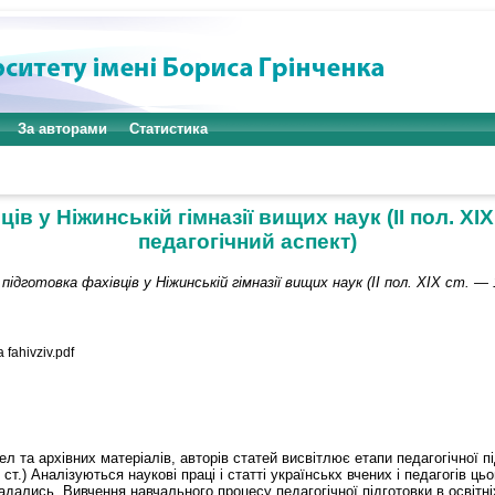
За авторами
Статистика
в у Ніжинській гімназії вищих наук (ІІ пол. ХІХ 
педагогічний аспект)
 підготовка фахівців у Ніжинській гімназії вищих наук (ІІ пол. ХІХ ст. —
fahivziv.pdf
л та архівних матеріалів, авторів статей висвітлює етапи педагогічної пі
 ст.) Аналізуються наукові праці і статті українськх вчених і педагогів ц
адались. Вивчення навчального процесу педагогічної підготовки в освітн