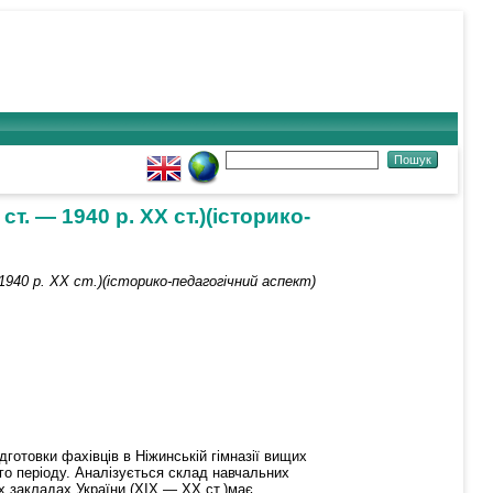
ст. — 1940 р. ХХ ст.)(історико-
 1940 р. ХХ ст.)(історико-педагогічний аспект)
дготовки фахівців в Ніжинській гімназії вищих
ього періоду. Аналізується склад навчальних
іх закладах України (ХІХ — ХХ ст.)має