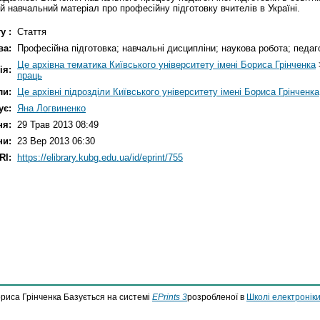
 навчальний матеріал про професійну підготовку вчителів в Україні.
у :
Стаття
ва:
Професійна підготовка; навчальні дисципліни; наукова робота; педаго
Це архівна тематика Київського університету імені Бориса Грінченка
ія:
праць
ли:
Це архівні підрозділи Київського університету імені Бориса Грінченка
ує:
Яна Логвиненко
ня:
29 Трав 2013 08:49
ни:
23 Вер 2013 06:30
RI:
https://elibrary.kubg.edu.ua/id/eprint/755
ориса Грінченка Базується на системі
EPrints 3
розробленої в
Школі електроніки