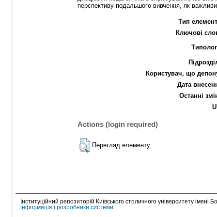
перспективу подальшого вивчення, як важливий
Тип елемент
Ключові сло
Типолог
Підрозді
Користувач, що депон
Дата внесен
Останні змі
U
Actions (login required)
Перегляд елементу
Інституційний репозиторій Київського столичного університету імені Б
інформація і розробники системи
.