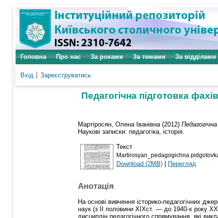
Головна
Про нас
За роками
За темами
За відділами
Вхід
Зареєструватись
Педагогічна підготовка фахівці
Мартіросян, Олена Іванівна
(2012)
Педагогічна
Наукові записки: педагогіка, історія.
Текст
Martirosyan_pedagogichna pidgotovka 
Download (2MB)
|
Перегляд
Анотація
На основі вивчення історико-педагогічних джере
наук (з ІІ половини ХІХст. — до 1940-х року ХХ
дисциплін педагогічного спрямування, які викл