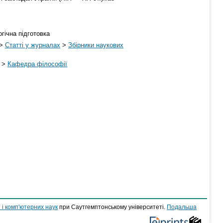
гічна підготовка
>
Статті у журналах
>
Збірники наукових
>
Кафедра філософії
 і комп'ютерних наук
при Саутгемптонському університеті.
Подальша