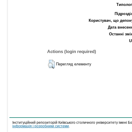
Типолог
Підрозді
Користувач, що депон
Дата внесен
Останні змі
U
Actions (login required)
Перегляд елементу
Інституційний репозиторій Київського столичного університету імені Б
інформація і розробники системи
.