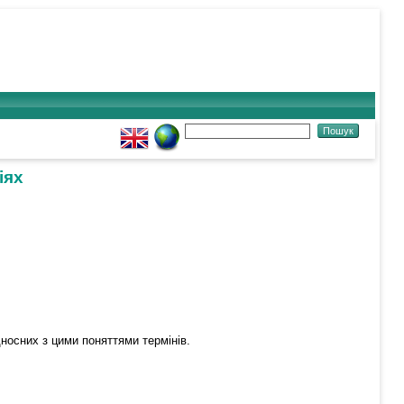
іях
дносних з цими поняттями термінів.