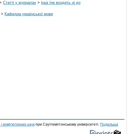
>
Статті у журналах
>
Інші (не входять ні до
>
Кафедра української мови
 і комп'ютерних наук
при Саутгемптонському університеті.
Подальша