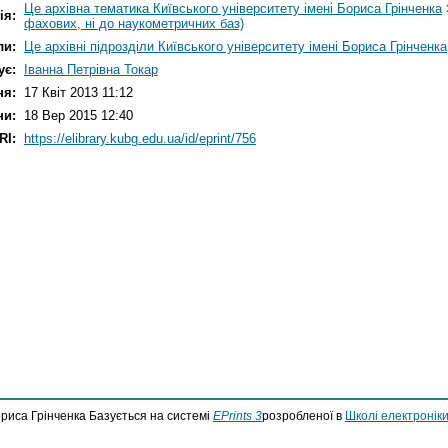
Це архівна тематика Київського університету імені Бориса Грінченка
ія:
фахових, ні до наукометричних баз)
ли:
Це архівні підрозділи Київського університету імені Бориса Грінченка
ує:
Іванна Петрівна Токар
ня:
17 Квіт 2013 11:12
ни:
18 Вер 2015 12:40
RI:
https://elibrary.kubg.edu.ua/id/eprint/756
ориса Грінченка Базується на системі
EPrints 3
розробленої в
Школі електроніки