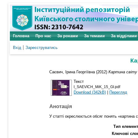
Головна
Про нас
За роками
За темами
За відділами
Вхід
Зареєструватись
Ка
Саєвич, Ірина Георгіївна
(2012)
Картина світу 
Текст
I_SAEVICH_MiK_15_GI.pdf
Download (342kB)
|
Перегляд
Анотація
У статті окреслюється обсяг понять «картина с
Тип елемент
Ключові сло