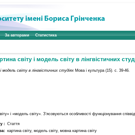
За авторами
Статистика
ртина світу і модель світу в лінгвістичних студ
і модель світу в лінгвістичних студіях
Мова і культура (15). с. 39-46.
віту» і «модель світу». З’ясовуються особливості функціонування співві
у :
Стаття
ва:
картина світу, модель світу, мовна картина світу