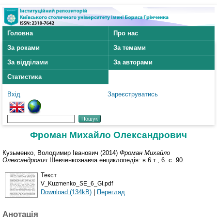
Головна
Про нас
За роками
За темами
За відділами
За авторами
Статистика
Вхід
Зареєструватись
Фроман Михайло Олександрович
Кузьменко, Володимир Іванович
(2014)
Фроман Михайло
Олександрович
Шевченкознавча енциклопедія: в 6 т., 6. с. 90.
Текст
V_Kuzmenko_SE_6_GI.pdf
Download (134kB)
|
Перегляд
Анотація