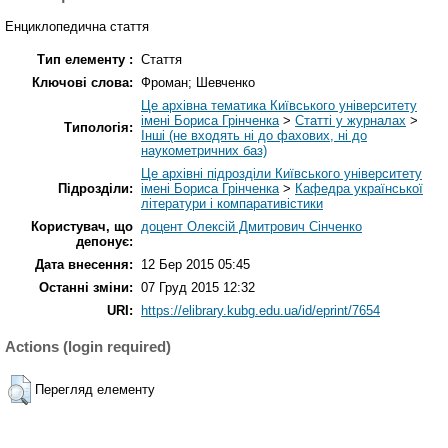
Енциклопедична стаття
Тип елементу :
Стаття
Ключові слова:
Фроман; Шевченко
Це архівна тематика Київського університету
імені Бориса Грінченка
>
Статті у журналах
>
Типологія:
Інші (не входять ні до фахових, ні до
наукометричних баз)
Це архівні підрозділи Київського університету
Підрозділи:
імені Бориса Грінченка
>
Кафедра української
літератури і компаративістики
Користувач, що
доцент Олексій Дмитрович Сінченко
депонує:
Дата внесення:
12 Бер 2015 05:45
Останні зміни:
07 Груд 2015 12:32
URI:
https://elibrary.kubg.edu.ua/id/eprint/7654
Actions (login required)
Перегляд елементу