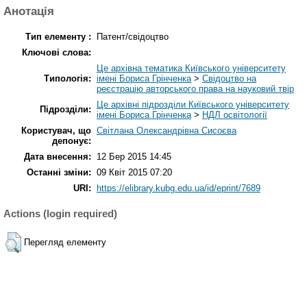
Анотація
Тип елементу :
Патент/свідоцтво
Ключові слова:
Це архівна тематика Київського університету
Типологія:
імені Бориса Грінченка
>
Свідоцтво на
реєстрацію авторського права на науковий твір
Це архівні підрозділи Київського університету
Підрозділи:
імені Бориса Грінченка
>
НДЛ освітології
Користувач, що
Світлана Олександрівна Сисоєва
депонує:
Дата внесення:
12 Бер 2015 14:45
Останні зміни:
09 Квіт 2015 07:20
URI:
https://elibrary.kubg.edu.ua/id/eprint/7689
Actions (login required)
Перегляд елементу