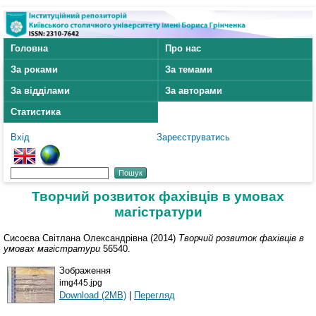
Головна
Про нас
За роками
За темами
За відділами
За авторами
Статистика
Вхід
Зареєструватись
Творчий розвиток фахівців в умовах
магістратури
Сисоєва Світлана Олександрівна (2014)
Творчий розвиток фахівців в
умовах магістратури
56540.
Зображення
img445.jpg
Download (2MB)
|
Перегляд