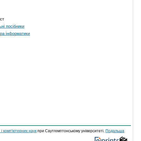
кст
ні посібники
ра інформатики
 і комп'ютерних наук
при Саутгемптонському університеті.
Подальша