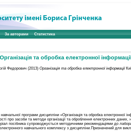
За авторами
Статистика
Організація та обробка електронної інформаці
ргій Федорович
(2013)
Організація та обробка електронної інформації
Киї
 навчальної програми дисципліни «Організація та обробка електронної ін
ості про засоби та методи організації та оброблення електронних даних,
еріал посібника супроводжується методичними рекомендаціями до лабора
 електронного навчального комплексу з дисципліни.Призначений для викла