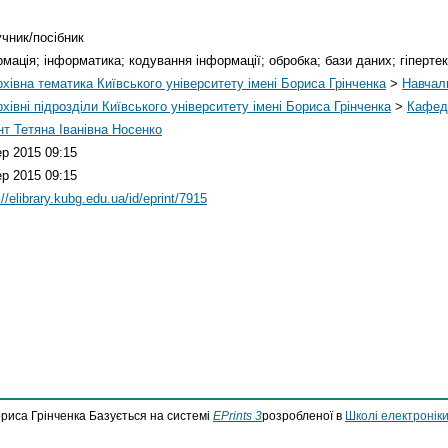
учник/посібник
мація; інформатика; кодування інформації; обробка; бази даних; гіперте
хівна тематика Київського університету імені Бориса Грінченка
>
Навчаль
хівні підрозділи Київського університету імені Бориса Грінченка
>
Кафед
нт Тетяна Іванівна Носенко
ер 2015 09:15
ер 2015 09:15
://elibrary.kubg.edu.ua/id/eprint/7915
ориса Грінченка Базується на системі
EPrints 3
розробленої в
Школі електроніки