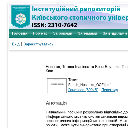
Головна
Про нас
За роками
За темами
За відділами
Вхід
Зареєструватись
Носенко, Тетяна Іванівна
та
Бонч-Бруєвич, Гео
Київ.
Текст
Bonch_Nosenko_OOEI.pdf
Download (599kB)
|
Перегляд
Анотація
Навчальний посібник розроблено відповідно до
«Інформатика», містить систематизовані відом
перспективних інформаційних технологій. Мат
роботи і може бути використано при створенні