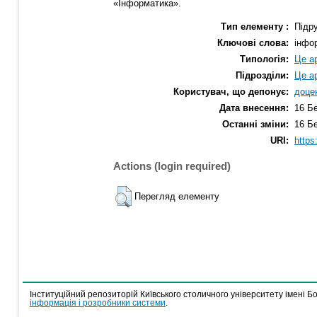
«Інформатика».
Тип елементу :
Підр
Ключові слова:
інфор
Типологія:
Це ар
Підрозділи:
Це ар
Користувач, що депонує:
доце
Дата внесення:
16 Б
Останні зміни:
16 Б
URI:
https
Actions (login required)
Перегляд елементу
Інституційний репозиторій Київського столичного університету імені Б
інформація і розробники системи
.