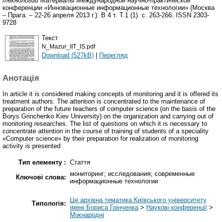
технологий
Материалы Международной научно-практической
конференции «Инновационные информационные технологии» (Москва
– Прага. – 22-26 апреля 2013 г.). В 4 т. Т.1 (1). с. 263-266. ISSN 2303-
9728
Текст
N_Mazur_IIT_IS.pdf
Download (527kB)
|
Перегляд
Анотація
In article it is considered making concepts of monitoring and it is offered its
treatment authors. The attention is concentrated to the maintenance of
preparation of the future teachers of computer science (on the basis of the
Borys Grinchenko Kiev University) on the organization and carrying out of
monitoring researches. The list of questions on which it is necessary to
concentrate attention in the course of training of students of a speciality
«Computer science» by their preparation for realization of monitoring
activity is presented
Тип елементу :
Стаття
мониторинг; исследования; современные
Ключові слова:
информационные технологии
Це архівна тематика Київського університету
Типологія:
імені Бориса Грінченка
>
Наукові конференції
>
Міжнародні