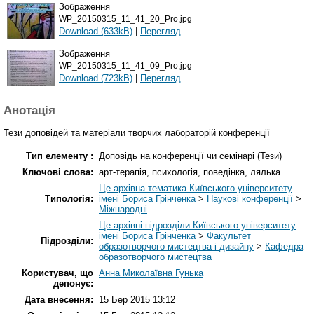
Зображення
WP_20150315_11_41_20_Pro.jpg
Download (633kB)
|
Перегляд
Зображення
WP_20150315_11_41_09_Pro.jpg
Download (723kB)
|
Перегляд
Анотація
Тези доповідей та матеріали творчих лабораторій конференції
Тип елементу :
Доповідь на конференції чи семінарі (Тези)
Ключові слова:
арт-терапія, психологія, поведінка, лялька
Це архівна тематика Київського університету
Типологія:
імені Бориса Грінченка
>
Наукові конференції
>
Міжнародні
Це архівні підрозділи Київського університету
імені Бориса Грінченка
>
Факультет
Підрозділи:
образотворчого мистецтва і дизайну
>
Кафедра
образотворчого мистецтва
Користувач, що
Анна Миколаївна Гунька
депонує:
Дата внесення:
15 Бер 2015 13:12