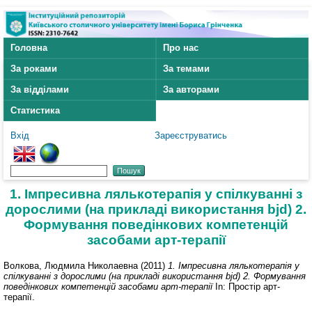
Головна
Про нас
За роками
За темами
За відділами
За авторами
Статистика
Вхід
Зареєструватись
1. Імпресивна лялькотерапія у спілкуванні з
дорослими (на прикладі використання bjd) 2.
Формування поведінкових компетенцій
засобами арт-терапії
Волкова, Людмила Николаевна
(2011)
1. Імпресивна лялькотерапія у
спілкуванні з дорослими (на прикладі використання bjd) 2. Формування
поведінкових компетенцій засобами арт-терапії
In: Простір арт-
терапії.