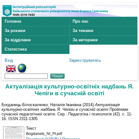
Головна
Про нас
За роками
За темами
За відділами
За авторами
Статистика
Вхід
Зареєструватись
Актуалізація культурно-освітніх надбань Я.
Чепіги в сучасній освіті
Богданець-Білоскаленко, Наталія Іванівна
(2014)
Актуалізація
культурно-освітніх надбань Я. Чепіги в сучасній освіті
Проблеми
сучасної педагогічної освіти. Сер.: Педагогіка і психологія (42). с. 11-
16. ISSN 2311-1305
Текст
Bogdanets_NI_PI.pdf