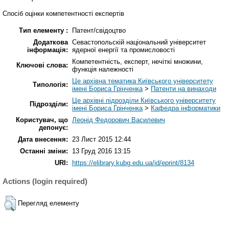
Спосіб оцінки компетентності експертів
Тип елементу :
Патент/свідоцтво
Додаткова
Севастопольскій національний університет
інформація:
ядерної енергії та промисловості
Компетентність, експерт, нечіткі множини,
Ключові слова:
функція належності
Це архівна тематика Київського університету
Типологія:
імені Бориса Грінченка
>
Патенти на винаходи
Це архівні підрозділи Київського університету
Підрозділи:
імені Бориса Грінченка
>
Кафедра інформатики
Користувач, що
Леонід Федорович Василевич
депонує:
Дата внесення:
23 Лист 2015 12:44
Останні зміни:
13 Груд 2016 13:15
URI:
https://elibrary.kubg.edu.ua/id/eprint/8134
Actions (login required)
Перегляд елементу