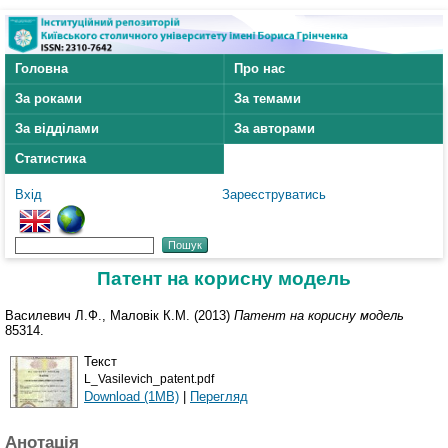
Головна
Про нас
За роками
За темами
За відділами
За авторами
Статистика
Вхід
Зареєструватись
Патент на корисну модель
Василевич Л.Ф., Маловік К.М. (2013)
Патент на корисну модель
85314.
Текст
L_Vasilevich_patent.pdf
Download (1MB)
|
Перегляд
Анотація