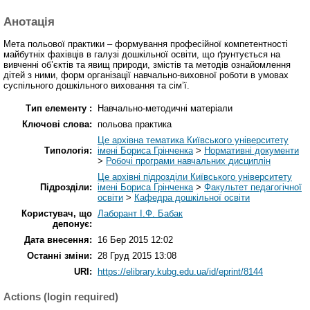
Анотація
Мета польової практики – формування професійної компетентності
майбутніх фахівців в галузі дошкільної освіти, що ґрунтується на
вивченні об’єктів та явищ природи, змістів та методів ознайомлення
дітей з ними, форм організації навчально-виховної роботи в умовах
суспільного дошкільного виховання та сім’ї.
Тип елементу :
Навчально-методичні матеріали
Ключові слова:
польова практика
Це архівна тематика Київського університету
Типологія:
імені Бориса Грінченка
>
Нормативні документи
>
Робочі програми навчальних дисциплін
Це архівні підрозділи Київського університету
Підрозділи:
імені Бориса Грінченка
>
Факультет педагогічної
освіти
>
Кафедра дошкільної освіти
Користувач, що
Лаборант І.Ф. Бабак
депонує:
Дата внесення:
16 Бер 2015 12:02
Останні зміни:
28 Груд 2015 13:08
URI:
https://elibrary.kubg.edu.ua/id/eprint/8144
Actions (login required)