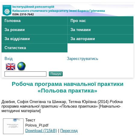
Головна
Про нас
За роками
За темами
За відділами
За авторами
Статистика
Вхід
Зареєструватись
Робоча програма навчальної практики
«Польова практика»
Довбня, Софія Олегівна
та
Шинкар, Тетяна Юріївна
(2014)
Робоча
програма навчальної практики «Польова практика»
[Навчально-
методичні матеріали]
Текст
Polova_PI.pdf
Download (715kB)
|
Перегляд