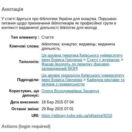
Анотація
У статті йдеться про бібілотеки України для юнацтва. Порушено
питання щодо призначення бібліотекарів як професійної групи в
контексті видавничої діяльності бібліотек для молоді.
Тип елементу :
Стаття
бібліотека; юнацтво; видавець; виданича
Ключові слова:
діяльність.
Це архівна тематика Київського університету
імені Бориса Грінченка
>
Статті у журналах
>
Типологія:
Фахові (входять до переліку фахових,
затверджений МОН)
Це архівні підрозділи Київського університету
Підрозділи:
імені Бориса Грінченка
>
Кафедра реклами та
зв'язків з громадськістю
Користувач, що
Олеся Володимирівна Захарчук
депонує:
Дата внесення:
18 Бер 2015 07:04
Останні зміни:
29 Вер 2015 07:01
URI:
https://elibrary.kubg.edu.ua/id/eprint/8210
Actions (login required)