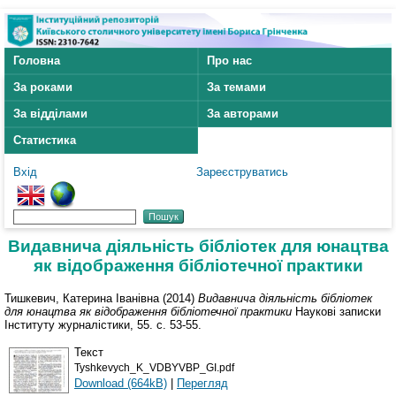
Головна
Про нас
За роками
За темами
За відділами
За авторами
Статистика
Вхід
Зареєструватись
Видавнича діяльність бібліотек для юнацтва
як відображення бібліотечної практики
Тишкевич, Катерина Іванівна
(2014)
Видавнича діяльність бібліотек
для юнацтва як відображення бібліотечної практики
Наукові записки
Інституту журналістики, 55. с. 53-55.
Текст
Tyshkevych_K_VDBYVBP_GI.pdf
Download (664kB)
|
Перегляд