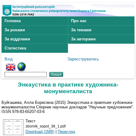
Головна
Про нас
За роками
За темами
За відділами
За авторами
Статистика
Вхід
Зареєструватись
Энкаустика в практике художника-
монументалиста
Буйгашева, Алла Борисівна
(2015)
Энкаустика в практике художника-
монументалиста
Сборник научных докладов "Научные предложения".
ISSN 978-83-65207-03-6
Текст
zbornik_sopot_38_1.pdf
Download (1MB)
|
Перегляд