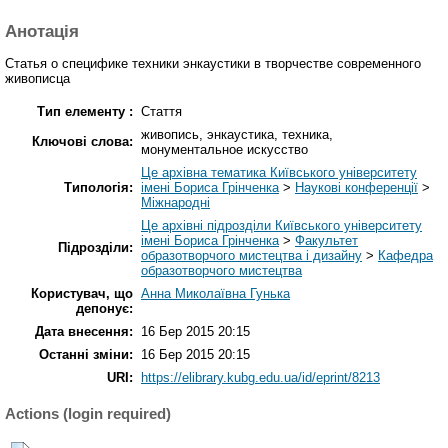
Анотація
Статья о специфике техники энкаустики в творчестве современного
живописца
Тип елементу :
Стаття
живопись, энкаустика, техника,
Ключові слова:
монументальное искусство
Це архівна тематика Київського університету
Типологія:
імені Бориса Грінченка
>
Наукові конференції
>
Міжнародні
Це архівні підрозділи Київського університету
імені Бориса Грінченка
>
Факультет
Підрозділи:
образотворчого мистецтва і дизайну
>
Кафедра
образотворчого мистецтва
Користувач, що
Анна Миколаївна Гунька
депонує:
Дата внесення:
16 Бер 2015 20:15
Останні зміни:
16 Бер 2015 20:15
URI:
https://elibrary.kubg.edu.ua/id/eprint/8213
Actions (login required)