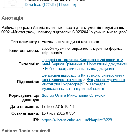
Download (122kB)
|
Перегляд
Анотація
Робоча програма Аналіз музичних творів для студентів галузі знань
0202 «Мистецтво», напряму підготовки 6.020204 “Музичне мистецтво”
Тип елементу :
Навчально-методичні матеріали
засоби музичної виразності; музична форма;
Ключові слова:
твір; аналіз
Це архівна тематика Київського університету
Типологія:
імені Бориса Грінченка
>
Нормативні документи
>
Робочі програми навчальних дисциплін
Це архівні підрозділи Київського університету
імені Бориса Грінченка
>
Факультет музичного
Підрозділи:
мистецтва і хореографії
>
Кафедра
музикознавства та музичної освіти
Користувач, що
Доктор Ольга Миколаївна Олексюк
депонує:
Дата внесення:
17 Бер 2015 10:48
Останні зміни:
16 Лист 2015 07:54
URI:
https://elibrary.kubg.edu.ua/id/eprint/8228
Actions (login required)