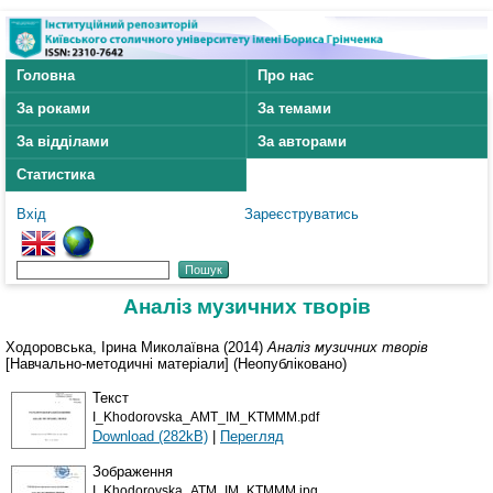
Головна
Про нас
За роками
За темами
За відділами
За авторами
Статистика
Вхід
Зареєструватись
Аналіз музичних творів
Ходоровська, Ірина Миколаївна
(2014)
Аналіз музичних творів
[Навчально-методичні матеріали] (Неопубліковано)
Текст
I_Khodorovska_AMT_IM_KTMMM.pdf
Download (282kB)
|
Перегляд
Зображення
I_Khodorovska_ATM_IM_KTMMM.jpg