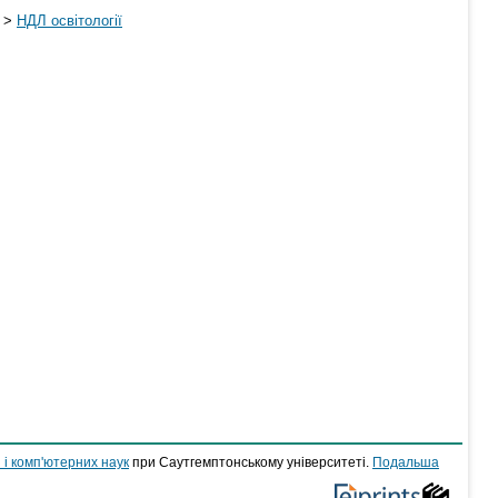
>
НДЛ освітології
 і комп'ютерних наук
при Саутгемптонському університеті.
Подальша