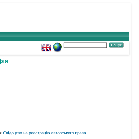
фія
>
Свідоцтво на реєстрацію авторського права