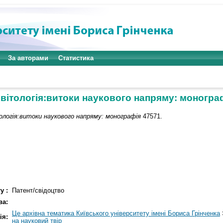
За авторами
Статистика
вітологія:витоки наукового напряму: моногра
ологія:витоки наукового напряму: монографія
47571.
у :
Патент/свідоцтво
ва:
Це архівна тематика Київського університету імені Бориса Грінченка
ія:
на науковий твір