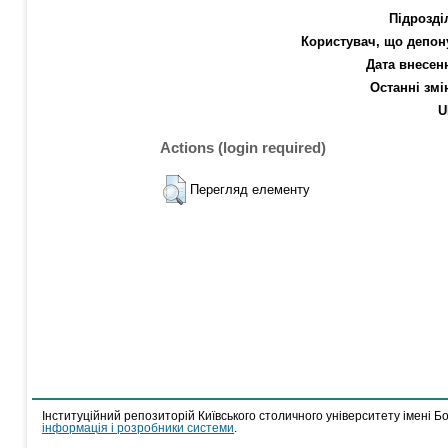
Підрозді
Користувач, що депон
Дата внесен
Останні змі
U
Actions (login required)
Перегляд елементу
Інституційний репозиторій Київського столичного університету імені Б
інформація і розробники системи
.