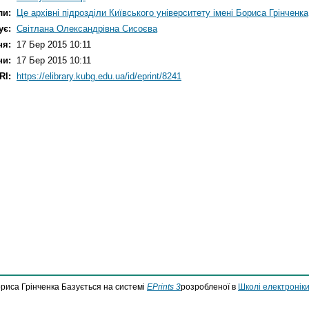
ли:
Це архівні підрозділи Київського університету імені Бориса Грінченка
ує:
Світлана Олександрівна Сисоєва
ня:
17 Бер 2015 10:11
ни:
17 Бер 2015 10:11
RI:
https://elibrary.kubg.edu.ua/id/eprint/8241
ориса Грінченка Базується на системі
EPrints 3
розробленої в
Школі електроніки