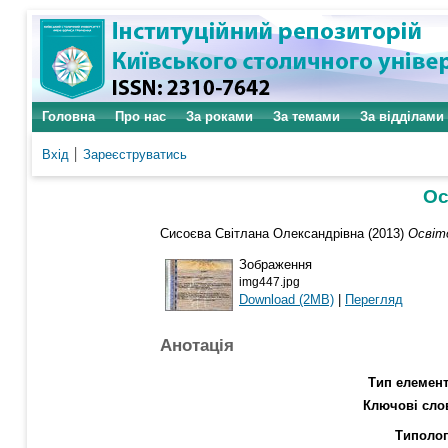
Головна
Про нас
За роками
За темами
За відділами
Вхід
Зареєструватись
Ос
Сисоєва Світлана Олександрівна (2013)
Освіт
Зображення
img447.jpg
Download (2MB)
|
Перегляд
Анотація
Тип елемент
Ключові сло
Типолог