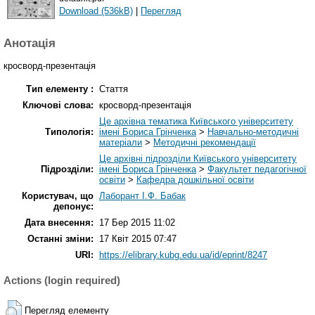
Download (536kB)
|
Перегляд
Анотація
кросворд-презентація
Тип елементу :
Стаття
Ключові слова:
кросворд-презентація
Це архівна тематика Київського університету
Типологія:
імені Бориса Грінченка
>
Навчально-методичні
матеріали
>
Методичні рекомендації
Це архівні підрозділи Київського університету
Підрозділи:
імені Бориса Грінченка
>
Факультет педагогічної
освіти
>
Кафедра дошкільної освіти
Користувач, що
Лаборант І.Ф. Бабак
депонує:
Дата внесення:
17 Бер 2015 11:02
Останні зміни:
17 Квіт 2015 07:47
URI:
https://elibrary.kubg.edu.ua/id/eprint/8247
Actions (login required)
Перегляд елементу