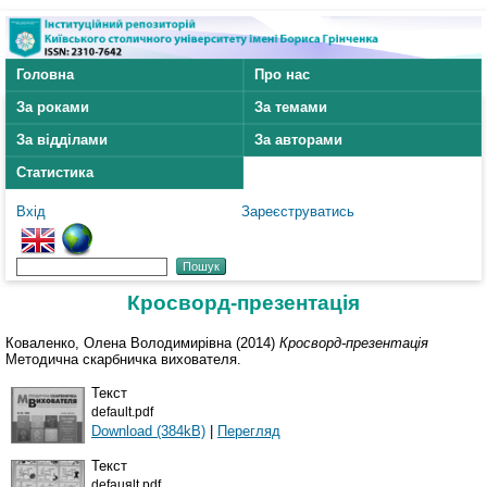
Головна
Про нас
За роками
За темами
За відділами
За авторами
Статистика
Вхід
Зареєструватись
Кросворд-презентація
Коваленко, Олена Володимирівна
(2014)
Кросворд-презентація
Методична скарбничка вихователя.
Текст
default.pdf
Download (384kB)
|
Перегляд
Текст
defauяlt.pdf