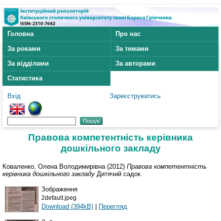
Головна
Про нас
За роками
За темами
За відділами
За авторами
Статистика
Вхід
Зареєструватись
Правова компетентність керівника
дошкільного закладу
Коваленко, Олена Володимирівна
(2012)
Правова компетентність
керівника дошкільного закладу
Дитячий садок.
Зображення
2default.jpeg
Download (394kB)
|
Перегляд