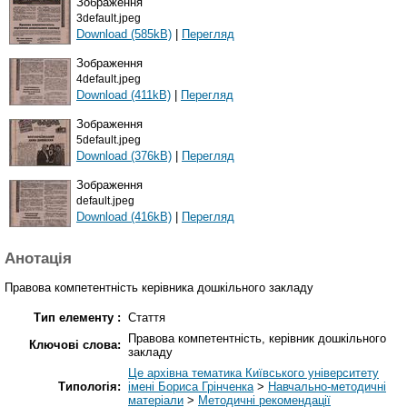
Зображення
3default.jpeg
Download (585kB)
|
Перегляд
Зображення
4default.jpeg
Download (411kB)
|
Перегляд
Зображення
5default.jpeg
Download (376kB)
|
Перегляд
Зображення
default.jpeg
Download (416kB)
|
Перегляд
Анотація
Правова компетентність керівника дошкільного закладу
Тип елементу :
Стаття
Правова компетентність, керівник дошкільного
Ключові слова:
закладу
Це архівна тематика Київського університету
Типологія:
імені Бориса Грінченка
>
Навчально-методичні
матеріали
>
Методичні рекомендації