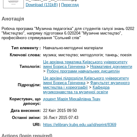
Download (131kB)
|
Перегляд
Анотація
Робоча програма "Музична педагогіка" для студентів галузі знань 0202
"Мистецтво", напряму підготовки 6.020204 "Музичне мистецтво",
професійного спрямування "Сольний спів"
Тип елементу :
Навчально-методичні матеріали
Ключові слова:
музика; мистецтво; методологія; танець; поезія
Це архівна тематика Київського університету
Типологія:
імені Бориса Грінченка
>
Нормативні документи
>
Робочі програми навчальних дисциплін
Це архівні підрозділи Київського університету
імені Бориса Грінченка
>
Факультет музичного
Підрозділи:
мистецтва і хореографії
>
Кафедра
музикознавства та музичної освіти
Користувач, що
доцент Марія Михайлівна Ткач
депонує:
Дата внесення:
22 Квіт 2015 09:50
Останні зміни:
16 Лист 2015 07:43
URI:
https://elibrary.kubg.edu.ua/id/eprint/8369
Actions (login required)