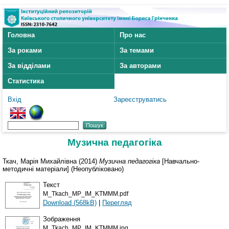
Головна
Про нас
За роками
За темами
За відділами
За авторами
Статистика
Вхід
Зареєструватись
Музична педагогіка
Ткач, Марія Михайлівна
(2014)
Музична педагогіка
[Навчально-
методичні матеріали] (Неопубліковано)
Текст
M_Tkach_MP_IM_KTMMM.pdf
Download (568kB)
|
Перегляд
Зображення
M_Tkach_MP_IM_KTMMM.jpg