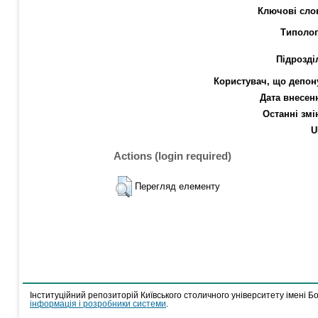
Ключові сло
Типолог
Підрозді
Користувач, що депон
Дата внесен
Останні змі
U
Actions (login required)
Перегляд елементу
Інституційний репозиторій Київського столичного університету імені Б
інформація і розробники системи
.