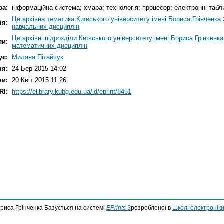
ва:
інформаційна система; хмара; технологія; процесор; електронні табли
Це архівна тематика Київського університету імені Бориса Грінченка
ія:
навчальних дисциплін
Це архівні підрозділи Київського університету імені Бориса Грінченка
ли:
математичних дисциплін
ує:
Милана Пітайчук
ня:
24 Бер 2015 14:02
ни:
20 Квіт 2015 11:26
RI:
https://elibrary.kubg.edu.ua/id/eprint/8451
ориса Грінченка Базується на системі
EPrints 3
розробленої в
Школі електроніки