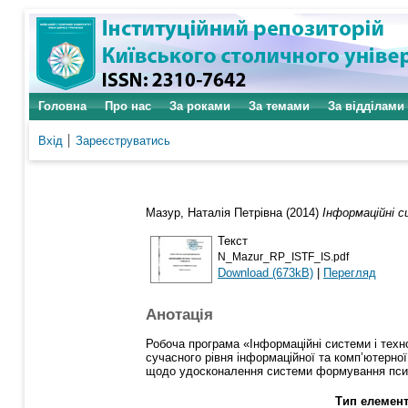
Головна
Про нас
За роками
За темами
За відділами
Вхід
Зареєструватись
Мазур, Наталія Петрівна
(2014)
Інформаційні с
Текст
N_Mazur_RP_ISTF_IS.pdf
Download (673kB)
|
Перегляд
Анотація
Робоча програма «Інформаційні системи і техн
сучасного рівня інформаційної та комп’ютерної 
щодо удосконалення системи формування психол
Тип елемент