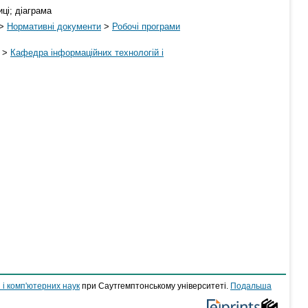
ці; діаграма
>
Нормативні документи
>
Робочі програми
>
Кафедра інформаційних технологій і
 і комп'ютерних наук
при Саутгемптонському університеті.
Подальша