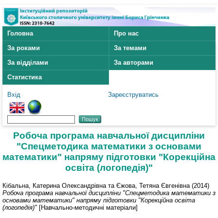
Головна
Про нас
За роками
За темами
За відділами
За авторами
Статистика
Вхід
Зареєструватись
Робоча програма навчальної дисципліни
"Спецметодика математики з основами
математики" напряму підготовки "Корекційна
освіта (логопедія)"
Кібальна, Катерина Олександрівна
та
Єжова, Тетяна Євгенівна
(2014)
Робоча програма навчальної дисципліни "Спецметодика математики з
основами математики" напряму підготовки "Корекційна освіта
(логопедія)"
[Навчально-методичні матеріали]