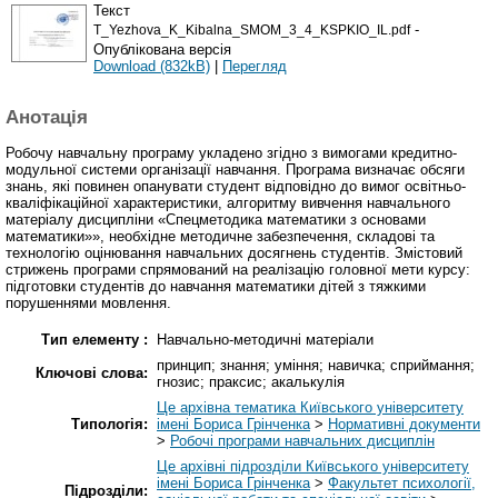
Текст
-
T_Yezhova_K_Kibalna_SMOM_3_4_KSPKIO_IL.pdf
Опублікована версія
Download (832kB)
|
Перегляд
Анотація
Робочу навчальну програму укладено згідно з вимогами кредитно-
модульної системи організації навчання. Програма визначає обсяги
знань, які повинен опанувати студент відповідно до вимог освітньо-
кваліфікаційної характеристики, алгоритму вивчення навчального
матеріалу дисципліни «Спецметодика математики з основами
математики»», необхідне методичне забезпечення, складові та
технологію оцінювання навчальних досягнень студентів. Змістовий
стрижень програми спрямований на реалізацію головної мети курсу:
підготовки студентів до навчання математики дітей з тяжкими
порушеннями мовлення.
Тип елементу :
Навчально-методичні матеріали
принцип; знання; уміння; навичка; сприймання;
Ключові слова:
гнозис; праксис; акалькулія
Це архівна тематика Київського університету
Типологія:
імені Бориса Грінченка
>
Нормативні документи
>
Робочі програми навчальних дисциплін
Це архівні підрозділи Київського університету
імені Бориса Грінченка
>
Факультет психології,
Підрозділи: