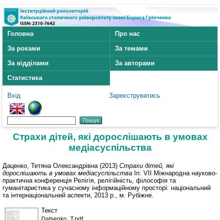
Головна
Про нас
За роками
За темами
За відділами
За авторами
Статистика
Вхід
Зареєструватись
Страхи дітей, які дорослішають в умовах
медіасуспільства
Даценко, Тетяна Олександрівна
(2013)
Страхи дітей, які
дорослішають в умовах медіасуспільства
In: VII Міжнародна науково-
практична конференція Релігія, релігійність, філософія та
гуманітаристика у сучасному інформаційному просторі: національний
та інтернаціональний аспекти, 2013 р., м. Рубіжне.
Текст
Datsenko_T.pdf