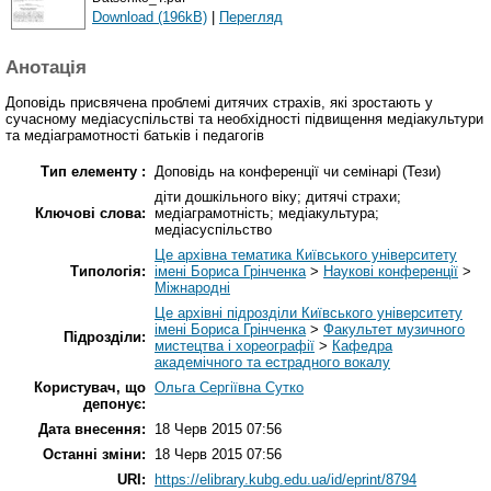
Download (196kB)
|
Перегляд
Анотація
Доповідь присвячена проблемі дитячих страхів, які зростають у
сучасному медіасуспільстві та необхідності підвищення медіакультури
та медіаграмотності батьків і педагогів
Тип елементу :
Доповідь на конференції чи семінарі (Тези)
діти дошкільного віку; дитячі страхи;
Ключові слова:
медіаграмотність; медіакультура;
медіасуспільство
Це архівна тематика Київського університету
Типологія:
імені Бориса Грінченка
>
Наукові конференції
>
Міжнародні
Це архівні підрозділи Київського університету
імені Бориса Грінченка
>
Факультет музичного
Підрозділи:
мистецтва і хореографії
>
Кафедра
академічного та естрадного вокалу
Користувач, що
Ольга Сергіївна Сутко
депонує:
Дата внесення:
18 Черв 2015 07:56
Останні зміни:
18 Черв 2015 07:56
URI:
https://elibrary.kubg.edu.ua/id/eprint/8794