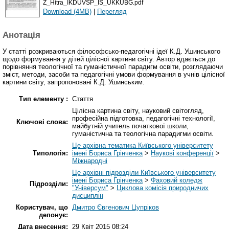
Z_Hitra_IKDUVSP_IS_UKKUBG.pdf
Download (4MB)
|
Перегляд
Анотація
У статті розкриваються філософсько-педагогічні ідеї К.Д. Ушинського
щодо формування у дітей цілісної картини світу. Автор вдається до
порівняння теологічної та гуманістичної парадигм освіти, розглядаючи
зміст, методи, засоби та педагогічні умови формування в учнів цілісної
картини світу, запропоновані К.Д. Ушинським.
Тип елементу :
Стаття
Цілісна картина світу, науковий світогляд,
професійна підготовка, педагогічні технології,
Ключові слова:
майбутній учитель початкової школи,
гуманістична та теологічна парадигми освіти.
Це архівна тематика Київського університету
Типологія:
імені Бориса Грінченка
>
Наукові конференції
>
Міжнародні
Це архівні підрозділи Київського університету
імені Бориса Грінченка
>
Фаховий коледж
Підрозділи:
"Універсум"
>
Циклова комісія природничих
дисциплін
Користувач, що
Дмитро Євгенович Цупріков
депонує:
Дата внесення:
29 Квіт 2015 08:24