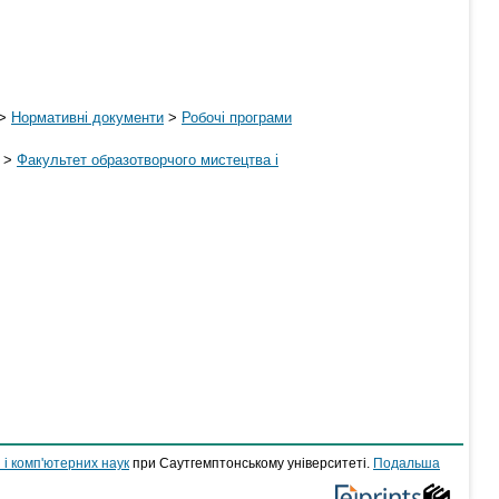
>
Нормативні документи
>
Робочі програми
>
Факультет образотворчого мистецтва і
 і комп'ютерних наук
при Саутгемптонському університеті.
Подальша