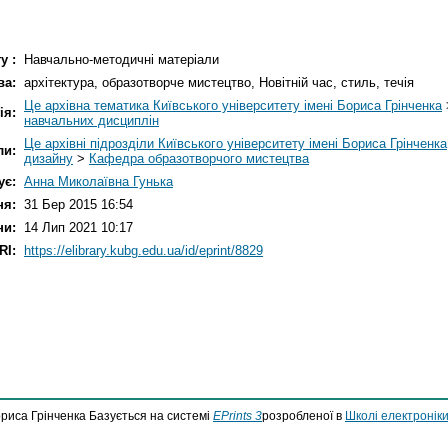
у :
Навчально-методичні матеріали
ва:
архітектура, образотворче мистецтво, Новітній час, стиль, течія
Це архівна тематика Київського університету імені Бориса Грінченка
ія:
навчальних дисциплін
Це архівні підрозділи Київського університету імені Бориса Грінченка
ли:
дизайну
>
Кафедра образотворчого мистецтва
ує:
Анна Миколаївна Гунька
ня:
31 Бер 2015 16:54
ни:
14 Лип 2021 10:17
RI:
https://elibrary.kubg.edu.ua/id/eprint/8829
ориса Грінченка Базується на системі
EPrints 3
розробленої в
Школі електроніки