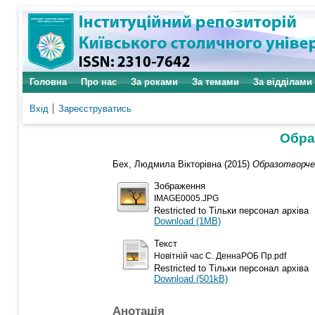
Головна
Про нас
За роками
За темами
За відділами
Вхід
Зареєструватись
Обра
Бех, Людмила Вікторівна
(2015)
Образотворче
Зображення
IMAGE0005.JPG
Restricted to Тільки персонал архіва
Download (1MB)
Текст
Новітній час С. ДеннаРОБ Пр.pdf
Restricted to Тільки персонал архіва
Download (501kB)
Анотація