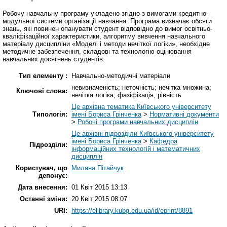
Робочу навчальну програму укладено згідно з вимогами кредитно-
модульної системи організації навчання. Програма визначає обсяги
знань, які повинен опанувати студент відповідно до вимог освітньо-
кваліфікаційної характеристики, алгоритму вивчення навчального
матеріалу дисципліни «Моделі і методи нечіткої логіки», необхідне
методичне забезпечення, складові та технологію оцінювання
навчальних досягнень студентів.
Тип елементу :
Навчально-методичні матеріали
невизначеність; неточність; нечітка множина;
Ключові слова:
нечітка логіка; фазіфікація; рівність
Це архівна тематика Київського університету
Типологія:
імені Бориса Грінченка
>
Нормативні документи
>
Робочі програми навчальних дисциплін
Це архівні підрозділи Київського університету
імені Бориса Грінченка
>
Кафедра
Підрозділи:
інформаційних технологій і математичних
дисциплін
Користувач, що
Милана Пітайчук
депонує:
Дата внесення:
01 Квіт 2015 13:13
Останні зміни:
20 Квіт 2015 08:07
URI:
https://elibrary.kubg.edu.ua/id/eprint/8891