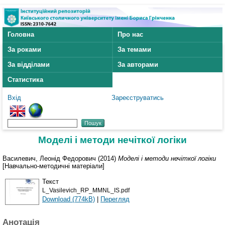
Головна
Про нас
За роками
За темами
За відділами
За авторами
Статистика
Вхід
Зареєструватись
Моделі і методи нечіткої логіки
Василевич, Леонід Федорович
(2014)
Моделі і методи нечіткої логіки
[Навчально-методичні матеріали]
Текст
L_Vasilevich_RP_MMNL_IS.pdf
Download (774kB)
|
Перегляд
Анотація